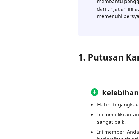
dari
membantu penggun
Aiseesoft
dari tinjauan in
Phone
memenuhi persyar
Mirror
5.
Cermin
Telepon
1. Putusan Ka
Aiseesoft
VS
AirPlay
kelebihan
Hal ini terjangkau
Ini memiliki ant
sangat baik.
Ini memberi Anda