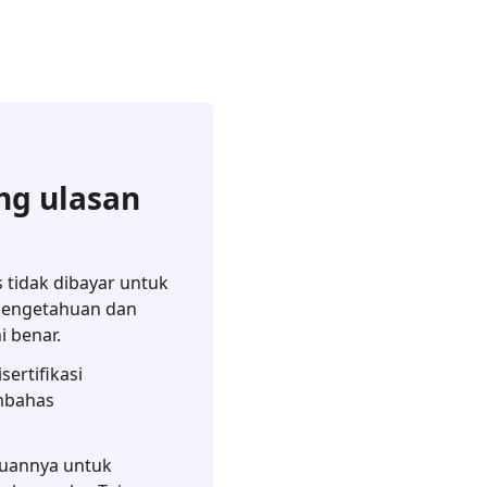
ng ulasan
 tidak dibayar untuk
a pengetahuan dan
 benar.
sertifikasi
embahas
puannya untuk