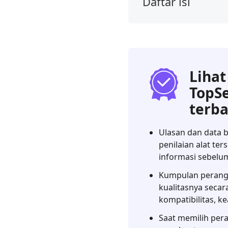
Daftar isi
1.
Putusan
Kami
2.
Apa
Lihat
itu
TopS
Cermin
terba
Telepon
Aiseesoft?
Ulasan dan data b
3.
penilaian alat te
Ulasan
informasi sebelum
Cermin
Telepon
Kumpulan perangkat
Aiseesoft
kualitasnya seca
kompatibilitas, k
4.
FAQ
Saat memilih per