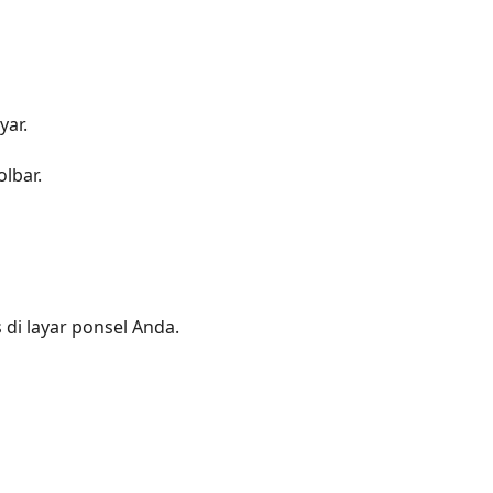
yar.
lbar.
i layar ponsel Anda.