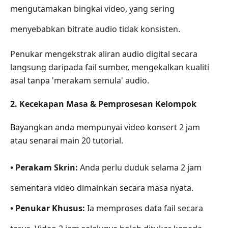
Akhir:
mengutamakan bingkai video, yang sering
Alat
Mana
menyebabkan bitrate audio tidak konsisten.
Patut
Anda
Penukar mengekstrak aliran audio digital secara
Pilih
langsung daripada fail sumber, mengekalkan kualiti
asal tanpa 'merakam semula' audio.
2. Kecekapan Masa & Pemprosesan Kelompok
Bayangkan anda mempunyai video konsert 2 jam
atau senarai main 20 tutorial.
• Perakam Skrin:
Anda perlu duduk selama 2 jam
sementara video dimainkan secara masa nyata.
• Penukar Khusus:
Ia memproses data fail secara