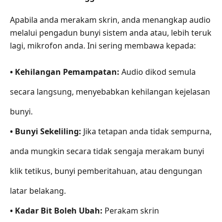
ke
MP3
Apabila anda merakam skrin, anda menangkap audio
Tanpa
melalui pengadun bunyi sistem anda atau, lebih teruk
Hilang
lagi, mikrofon anda. Ini sering membawa kepada:
Kualiti
Bahagian
• Kehilangan Pemampatan:
Audio dikod semula
4.
secara langsung, menyebabkan kehilangan kejelasan
Cara
Kami
bunyi.
Menguji
• Bunyi Sekeliling:
Jika tetapan anda tidak sempurna,
Bahagian
5.
anda mungkin secara tidak sengaja merakam bunyi
Soalan
Lazim
klik tetikus, bunyi pemberitahuan, atau dengungan
Bahagian
latar belakang.
6.
• Kadar Bit Boleh Ubah:
Keputusan
Perakam skrin