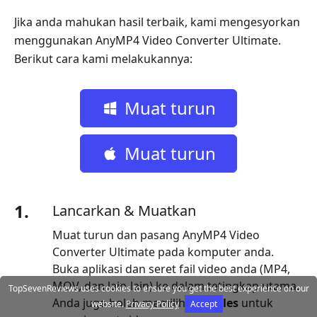
Jika anda mahukan hasil terbaik, kami mengesyorkan
menggunakan AnyMP4 Video Converter Ultimate.
Berikut cara kami melakukannya:
Muat turun
percuma
Muat turun
percuma
1.
Lancarkan & Muatkan
Muat turun dan pasang AnyMP4 Video
Converter Ultimate pada komputer anda.
Buka aplikasi dan seret fail video anda (MP4,
MOV, dan lain-lain) ke dalam tetingkap utama.
TopSevenReviews uses cookies to ensure you get the best experience on our
Anda juga boleh memilih
Add Files
untuk
website.
Privacy Policy
Accept