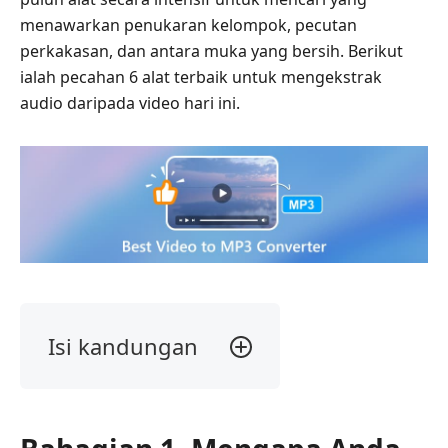
menawarkan penukaran kelompok, pecutan
perkakasan, dan antara muka yang bersih. Berikut
ialah pecahan 6 alat terbaik untuk mengekstrak
audio daripada video hari ini.
Isi kandungan
Bahagian
1.
Mengapa
Perlu