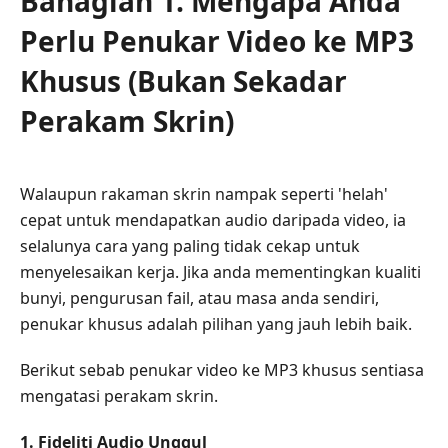
Bahagian 1. Mengapa Anda
Penukar
Perlu Penukar Video ke MP3
Video
ke
Khusus (Bukan Sekadar
MP3
Perakam Skrin)
Khusus
Bahagian
2.
Walaupun rakaman skrin nampak seperti 'helah'
6
cepat untuk mendapatkan audio daripada video, ia
Penukar
selalunya cara yang paling tidak cekap untuk
Video
menyelesaikan kerja. Jika anda mementingkan kualiti
ke
MP3
bunyi, pengurusan fail, atau masa anda sendiri,
Terbaik
penukar khusus adalah pilihan yang jauh lebih baik.
Bahagian
Berikut sebab penukar video ke MP3 khusus sentiasa
3.
mengatasi perakam skrin.
Tukar
Video
1. Fideliti Audio Unggul