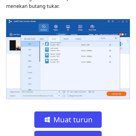
menekan butang tukar.
Muat turun
percuma