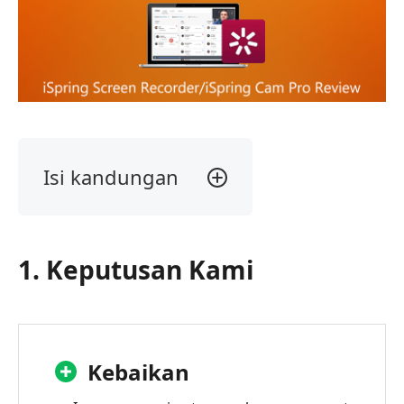
Isi kandungan
1.
Keputusan
Kami
1. Keputusan Kami
2.
Apakah
Perakam
Skrin
iSpring?
Kebaikan
3.