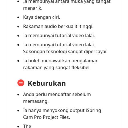
Ia mempunyai antara muka yang sangat
Perakam
menarik.
Skrin
Kaya dengan ciri.
iSpring
Rakaman audio berkualiti tinggi.
4.
Soalan
Ia mempunyai tutorial video lalai.
Lazim
Ia mempunyai tutorial video lalai.
Sokongan teknologi sangat dipercayai.
5.
Perakam
Ia boleh menawarkan pengalaman
Skrin
rakaman yang sangat fleksibel.
Alternatif-
AnyMP4
Keburukan
Terbaik
Anda perlu mendaftar sebelum
memasang.
Ia hanya menyokong output iSpring
Cam Pro Project Files.
The