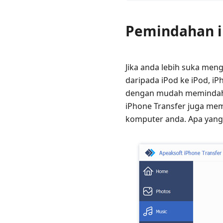
iPhone
Apeaksoft
Pemindahan i
Syncos
iPod
Transfer
Jika anda lebih suka men
Pengurus
daripada iPod ke iPod, iP
CopyTrans
dengan mudah memindahka
iPhone Transfer juga me
TunesGo
komputer anda. Apa yang 
SyncBird
Pro
PhoneTrans
iMazing
Soalan
Lazim
Pemindahan