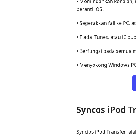
• Memindahkan kenalan, m
peranti iOS.
• Segerakkan fail ke PC, a
• Tiada iTunes, atau iClou
• Berfungsi pada semua m
• Menyokong Windows PC
Syncos iPod T
Syncios iPod Transfer ial