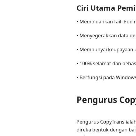
Ciri Utama Pem
• Memindahkan fail iPod m
• Menyegerakkan data de
• Mempunyai keupayaan u
• 100% selamat dan bebas 
• Berfungsi pada Window
Pengurus Cop
Pengurus CopyTrans iala
direka bentuk dengan b