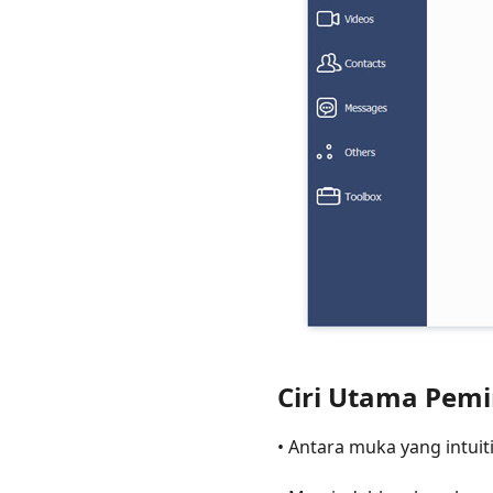
Data
iPod
Ciri Utama Pem
• Antara muka yang intui