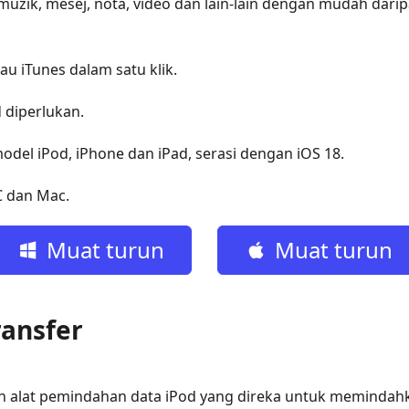
uzik, mesej, nota, video dan lain-lain dengan mudah dar
tau iTunes dalam satu klik.
d diperlukan.
odel iPod, iPhone dan iPad, serasi dengan iOS 18.
 dan Mac.
Muat turun
Muat turun
percuma
percuma
ransfer
ah alat pemindahan data iPod yang direka untuk memindahka