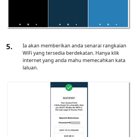
5.
Soalan
Lazim
tentang
Cara
Memecah
5.
Kata
Ia akan memberikan anda senarai rangkaian
Laluan
WiFi yang tersedia berdekatan. Hanya klik
WiFi
internet yang anda mahu memecahkan kata
laluan.