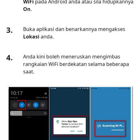
WiFi
pada Android anda atau sila hidupkannya
Memecah
On
.
Kata
Laluan
3.
WiFi
Buka aplikasi dan benarkannya mengakses
pada
Lokasi
anda.
Tetingkap
Bahagian
4.
Anda kini boleh meneruskan mengimbas
4.
rangkaian WiFi berdekatan selama beberapa
Bagaimana
saat.
untuk
Memecah
Kata
Laluan
WiFi
pada
Mac
Bahagian