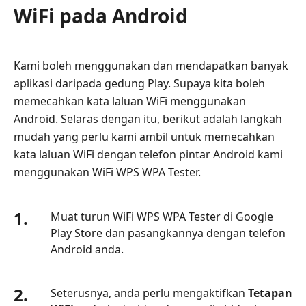
Laluan
WiFi pada Android
WiFi
pada
Android
Kami boleh menggunakan dan mendapatkan banyak
Bahagian
aplikasi daripada gedung Play. Supaya kita boleh
2.
memecahkan kata laluan WiFi menggunakan
Bagaimana
Android. Selaras dengan itu, berikut adalah langkah
untuk
mudah yang perlu kami ambil untuk memecahkan
Memecah
kata laluan WiFi dengan telefon pintar Android kami
Kata
menggunakan WiFi WPS WPA Tester.
Laluan
WiFi
pada
1.
Muat turun WiFi WPS WPA Tester di Google
iPhone
Play Store dan pasangkannya dengan telefon
Android anda.
Bahagian
3.
Bagaimana
2.
Seterusnya, anda perlu mengaktifkan
Tetapan
untuk