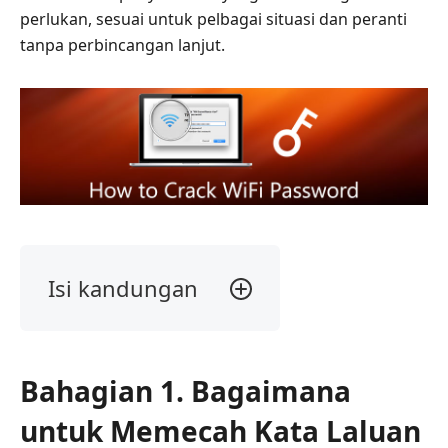
perlukan, sesuai untuk pelbagai situasi dan peranti
tanpa perbincangan lanjut.
Isi kandungan
Bahagian
1.
Bagaimana
Bahagian 1. Bagaimana
untuk
Memecah
untuk Memecah Kata Laluan
Kata