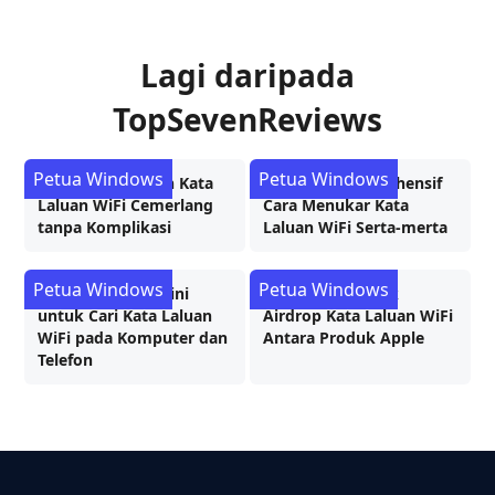
Lagi daripada
TopSevenReviews
Petua Windows
Petua Windows
Proses Pemulihan Kata
Panduan Komprehensif
Laluan WiFi Cemerlang
Cara Menukar Kata
tanpa Komplikasi
Laluan WiFi Serta-merta
Petua Windows
Petua Windows
5 Cara Dikemas Kini
Bagaimana untuk
untuk Cari Kata Laluan
Airdrop Kata Laluan WiFi
WiFi pada Komputer dan
Antara Produk Apple
Telefon