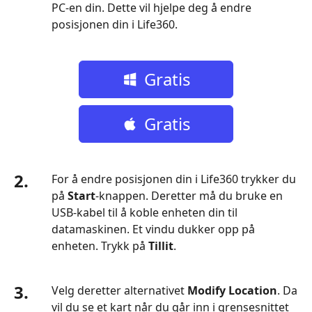
PC-en din. Dette vil hjelpe deg å endre
posisjonen din i Life360.
Gratis
nedlasting
Gratis
nedlasting
2.
For å endre posisjonen din i Life360 trykker du
på
Start
-knappen. Deretter må du bruke en
USB‑kabel til å koble enheten din til
datamaskinen. Et vindu dukker opp på
enheten. Trykk på
Tillit
.
3.
Velg deretter alternativet
Modify Location
. Da
vil du se et kart når du går inn i grensesnittet