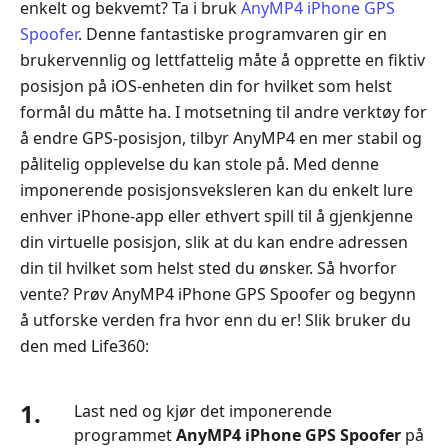
enkelt og bekvemt? Ta i bruk
AnyMP4 iPhone GPS
Spoofer
. Denne fantastiske programvaren gir en
brukervennlig og lettfattelig måte å opprette en fiktiv
posisjon på iOS‑enheten din for hvilket som helst
formål du måtte ha. I motsetning til andre verktøy for
å endre GPS‑posisjon, tilbyr AnyMP4 en mer stabil og
pålitelig opplevelse du kan stole på. Med denne
imponerende posisjonsveksleren kan du enkelt lure
enhver iPhone‑app eller ethvert spill til å gjenkjenne
din virtuelle posisjon, slik at du kan endre adressen
din til hvilket som helst sted du ønsker. Så hvorfor
vente? Prøv AnyMP4 iPhone GPS Spoofer og begynn
å utforske verden fra hvor enn du er! Slik bruker du
den med Life360:
1.
Last ned og kjør det imponerende
programmet
AnyMP4 iPhone GPS Spoofer
på