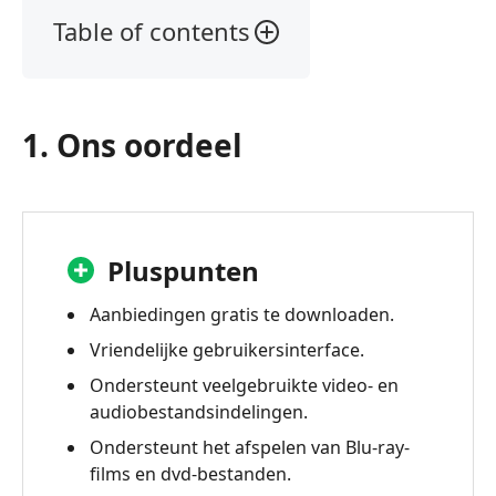
Table of contents
1.
Ons
oordeel
1. Ons oordeel
2.
Wat
is
Plex
Media
Pluspunten
Player?
Aanbiedingen gratis te downloaden.
3.
Vriendelijke gebruikersinterface.
Plex
Media
Ondersteunt veelgebruikte video- en
Player
audiobestandsindelingen.
Review
Ondersteunt het afspelen van Blu-ray-
4.
films en dvd-bestanden.