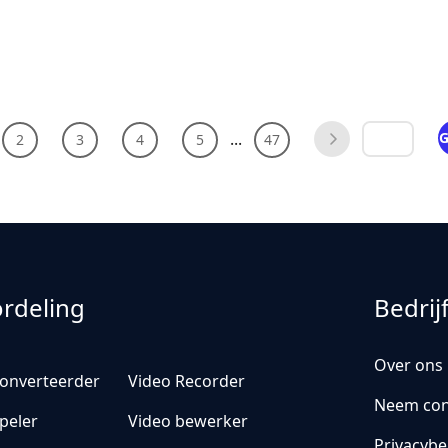
...
G
2
3
4
5
47
rdeling
Bedrij
Over ons
converteerder
Video Recorder
Neem con
peler
Video bewerker
Privacybe