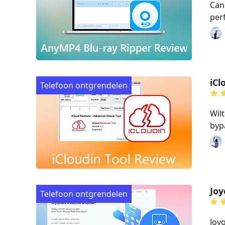
Can
per
iCl
Telefoon ontgrendelen
Wil
byp
Joy
Telefoon ontgrendelen
Joy