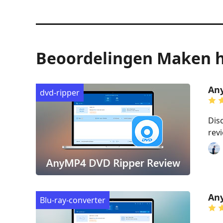
Beoordelingen Maken h
Any
dvd-ripper
Dis
revi
Any
Blu-ray-converter