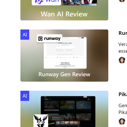
Run
AI
Ver
ess
Pik
AI
Gen
Pik