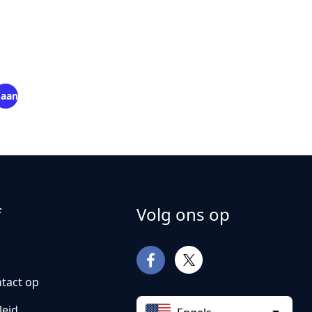
aan
f
Volg ons op
tact op
leid