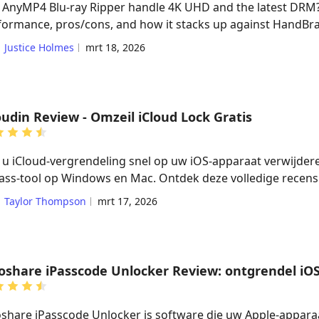
 AnyMP4 Blu-ray Ripper handle 4K UHD and the latest DRM?
formance, pros/cons, and how it stacks up against HandBr
Justice Holmes
mrt 18, 2026
oudin Review - Omzeil iCloud Lock Gratis
t u iCloud-vergrendeling snel op uw iOS-apparaat verwijderen
ass-tool op Windows en Mac. Ontdek deze volledige recensie
Taylor Thompson
mrt 17, 2026
oshare iPasscode Unlocker Review: ontgrendel iO
oshare iPasscode Unlocker is software die uw Apple-apparaat