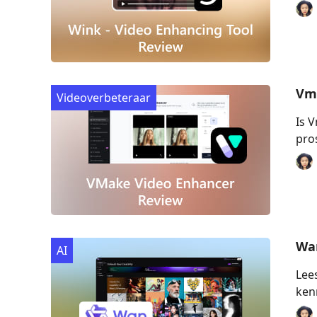
Vma
Videoverbeteraar
Is 
pro
Wan
AI
Lees
ken