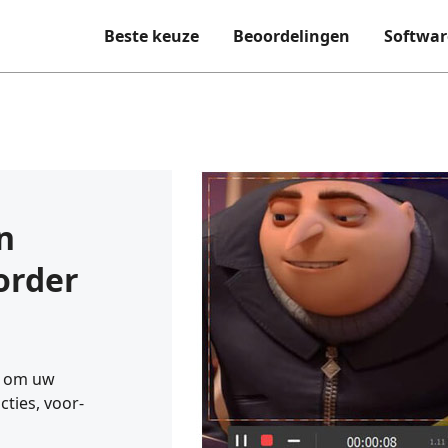
Beste keuze
Beoordelingen
Softwar
n
order
e om uw
ties, voor-