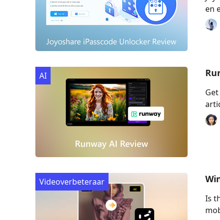
en e
Run
AI
Get
arti
Win
Videoverbeteraar
Is t
mob