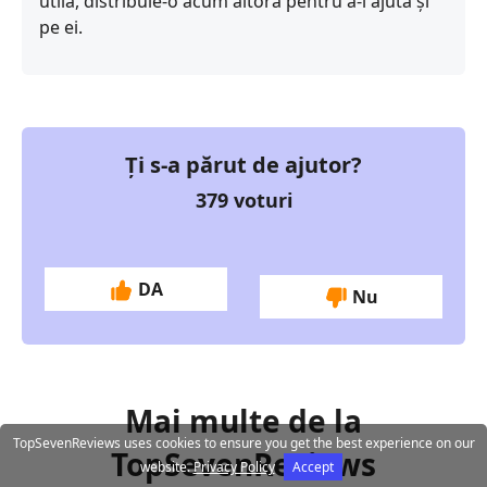
utilă, distribuie-o acum altora pentru a-i ajuta și
pe ei.
Ți s-a părut de ajutor?
379
voturi
DA
Nu
Mai multe de la
TopSevenReviews uses cookies to ensure you get the best experience on our
TopSevenReviews
website.
Privacy Policy
Accept