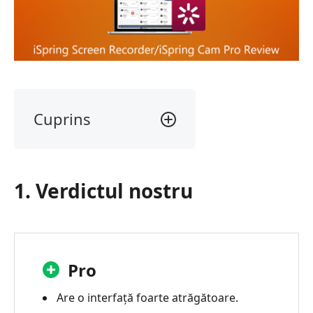
Cuprins
1.
Verdictul
nostru
1. Verdictul nostru
2.
Ce
este
un
Screen
Pro
Recorder
iSpring?
Are o interfață foarte atrăgătoare.