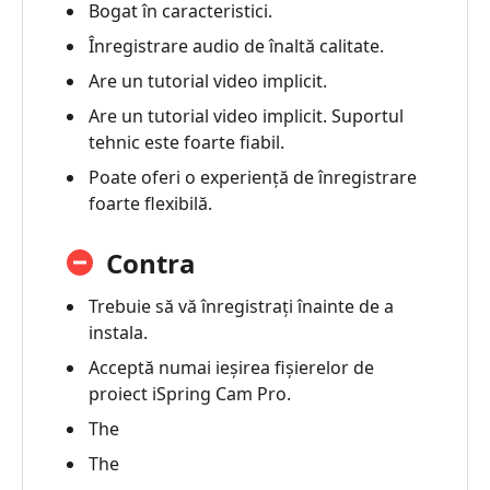
Bogat în caracteristici.
3.
iSpring
Înregistrare audio de înaltă calitate.
Screen
Are un tutorial video implicit.
Recorder
Are un tutorial video implicit. Suportul
4.
tehnic este foarte fiabil.
Întrebări
Poate oferi o experiență de înregistrare
frecvente
foarte flexibilă.
5.
Cea
Contra
mai
bună
Trebuie să vă înregistrați înainte de a
alternativă
instala.
-
Acceptă numai ieșirea fișierelor de
AnyMP4
proiect iSpring Cam Pro.
Screen
The
Recorder
The