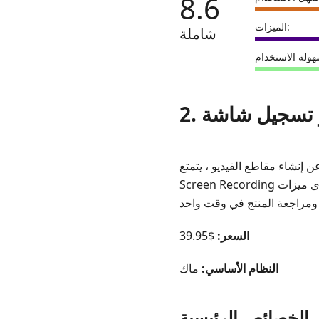
8.6
مسجل
الشاشة
الميزات:
شاملة
AnyMP4
 يتمتع iMovie بالقدرة على تسجيل مقطع فيديو وتسجيل الصوت الخاص بك. iMovie
Screen Recording هي إحدى ميزات iMovie. يسمح لك iMovie Screen Recording بتسجيل تحويل دردشة الفيديو والبرامج
السعر:
$39.95
النظام الأساسي:
ماك
الخصائص الرئيسية