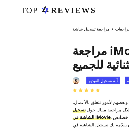
مراجعات
مراجعة iMovie Screen Recording: مراجعة
نائية للجميع
آلة تسجيل الفيديو
 وبعضهم لأمور تتعلق بالأعمال،
خلال مراجعة مقال حول
تسجيل
. هذه إحدى خصائص iMovie لتسجيل شاشتك. بالإضافة إلى ذلك، يوفّر لك ميزات تحرير ستستمتع باستخدامها.
الشاشة في iMovie
ة في iMovie. لذلك، إن كنت مهتمًا، يمكنك