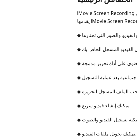
iMovie Screen Recording هو مسجل سهل الاستخدام يتيح لك الاستمتاع بالعديد من الميزات. يرجى الاطلاع أدناه على الأجزاء التي
iMovie Screen Recording:
◆ يمكنك إنشاء فيديو سريع.
◆ يمكنك تحويل ملفات الفيديو.