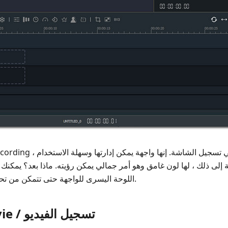
لى ذلك ، لها لون غامق وهو أمر جمالي يمكن رؤيته. ماذا بعد؟ يمكنك 
اللوحة اليسرى للواجهة حتى تتمكن من تحرير الفيديو المسجل على الفور.
شاشة تسجيل iMovie / تسجيل الفيديو