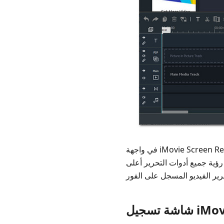
في واجهة iMovie Screen Recording ، يمكنك رؤية أي شيء تريده في تسجيل الشاشة. إنها واجهة يمكن إدارتها وسهلة الاستخدام
رؤية جميع أدوات التحرير أعلى