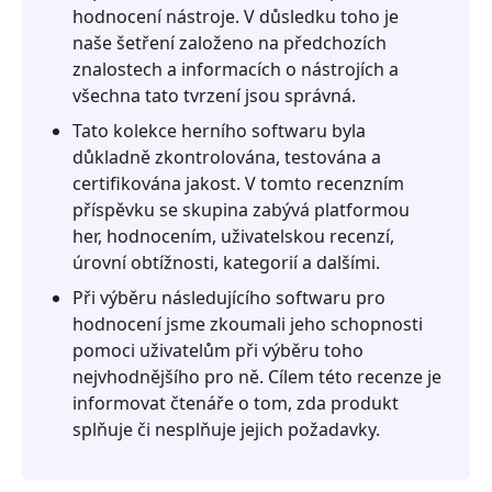
hodnocení nástroje. V důsledku toho je
Scrabble
naše šetření založeno na předchozích
Část
znalostech a informacích o nástrojích a
3.
všechna tato tvrzení jsou správná.
Nejlepších
Tato kolekce herního softwaru byla
7
důkladně zkontrolována, testována a
her
certifikována jakost. V tomto recenzním
jako
příspěvku se skupina zabývá platformou
Scrabble
her, hodnocením, uživatelskou recenzí,
Review
úrovní obtížnosti, kategorií a dalšími.
Část
Při výběru následujícího softwaru pro
4.
hodnocení jsme zkoumali jeho schopnosti
Nejlepších
pomoci uživatelům při výběru toho
7
nejvhodnějšího pro ně. Cílem této recenze je
her
informovat čtenáře o tom, zda produkt
jako
splňuje či nesplňuje jejich požadavky.
Scrabble
Comparison