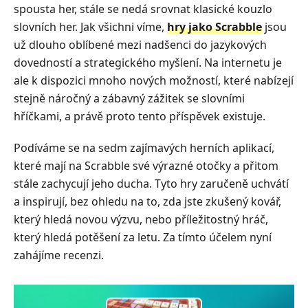
spousta her, stále se nedá srovnat klasické kouzlo
slovních her. Jak všichni víme,
hry jako Scrabble
jsou
už dlouho oblíbené mezi nadšenci do jazykových
dovedností a strategického myšlení. Na internetu je
ale k dispozici mnoho nových možností, které nabízejí
stejně náročný a zábavný zážitek se slovními
hříčkami, a právě proto tento příspěvek existuje.
Podíváme se na sedm zajímavých herních aplikací,
které mají na Scrabble své výrazné otočky a přitom
stále zachycují jeho ducha. Tyto hry zaručeně uchvátí
a inspirují, bez ohledu na to, zda jste zkušený kovář,
který hledá novou výzvu, nebo příležitostný hráč,
který hledá potěšení za letu. Za tímto účelem nyní
zahájíme recenzi.