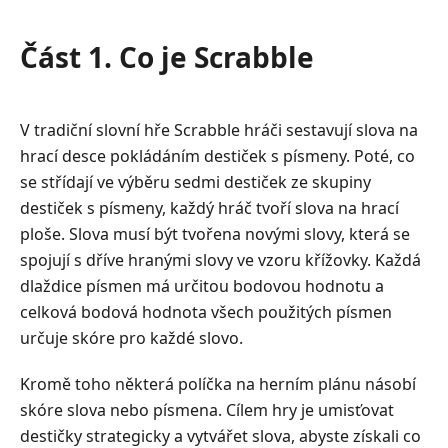
Část
5.
Část 1. Co je Scrabble
Časté
dotazy
o
V tradiční slovní hře Scrabble hráči sestavují slova na
nejlepších
hrací desce pokládáním destiček s písmeny. Poté, co
herních
se střídají ve výběru sedmi destiček ze skupiny
aplikacích,
destiček s písmeny, každý hráč tvoří slova na hrací
jako
je
ploše. Slova musí být tvořena novými slovy, která se
Scrabble
spojují s dříve hranými slovy ve vzoru křížovky. Každá
dlaždice písmen má určitou bodovou hodnotu a
celková bodová hodnota všech použitých písmen
určuje skóre pro každé slovo.
Kromě toho některá políčka na herním plánu násobí
skóre slova nebo písmena. Cílem hry je umisťovat
destičky strategicky a vytvářet slova, abyste získali co