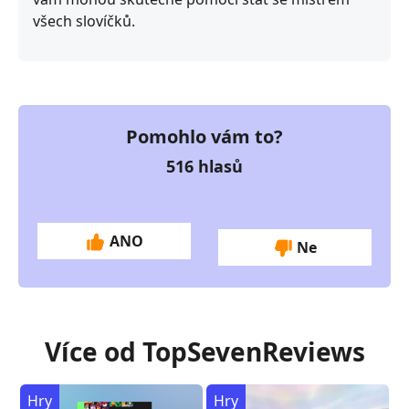
všech slovíčků.
Pomohlo vám to?
516
hlasů
ANO
Ne
Více od TopSevenReviews
Hry
Hry