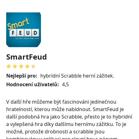
SmartFeud
Nejlepší pro:
hybridní Scrabble herní zážitek.
Hodnocení uživatelů:
4,5
V další hře můžeme být fascinováni jedinečnou
hratelností, kterou může nabídnout. SmartFeud je
další podobná hra jako Scrabble, přesto je to hybridní
a vylepšená hra díky dalšímu hernímu zážitku. To je
možné, protože drobnosti a scrabble jsou
kombinovány v aplikaci pro slovní hry s názvem