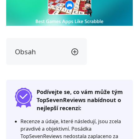
Obsah
Část
1.
Co
je
Scrabble?
Podívejte se, co vám může tým
TopSevenReviews nabídnout o
Část
nejlepší recenzi:
2.
Jak
Recenze a údaje, které následují, jsou zcela
testujeme
pravdivé a objektivní. Posádka
hry
TopSevenReviews nedostala zaplaceno za
jako