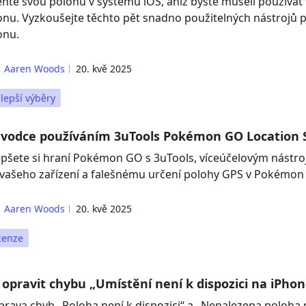
ňte svou polohu v systému iOS, aniž byste museli používat 
onu. Vyzkoušejte těchto pět snadno použitelných nástrojů p
onu.
Aaren Woods
20. kvě 2025
lepší výběry
vodce používáním 3uTools Pokémon GO Location 
epšete si hraní Pokémon GO s 3uTools, víceúčelovým nástroj
 vašeho zařízení a falešnému určení polohy GPS v Pokémon
Aaren Woods
20. kvě 2025
cenze
 opravit chybu „Umístění není k dispozici na iPho
oprava chyb „Poloha není k dispozici“ a „Nenalezena poloha n