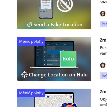
sna
Ře
Změ
Měnič polohy
Pok
vám
Ře
Zm
Měnič polohy
Obj
umí