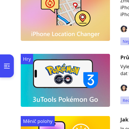
Změ
iPh
iPh
Nej
Prů
Hry
Vyl
dat
Re
Jak
Měnič polohy
Je 