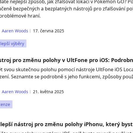
dáte nejlepší způsob, jak zfalšovat lokaci v Pokémon GO? P
učeně bezpečných a bezplatných nástrojů pro zfalšování 
problémové hraní.
Aaren Woods
17. června 2025
lepší výběry
troj pro změnu polohy v UltFone pro iOS: Podrob
ýt svou skutečnou polohu pomocí nástroje UltFone iOS Loc
ízení. Seznamte se podrobně s jeho funkcemi, způsoby použi
Aaren Woods
21. května 2025
cenze
lepší nástroj pro změnu polohy iPhonu, který byst