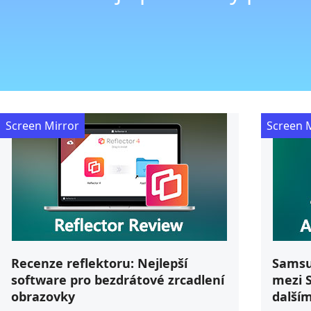
Screen Mirror
Screen 
Recenze reflektoru: Nejlepší
Samsu
software pro bezdrátové zrcadlení
mezi 
obrazovky
dalším