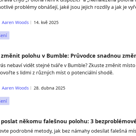
otlivé problémy obnášejí, jaké jsou jejich rozdíly a jak je vyře
Aaren Woods
14. kvě 2025
šení
 změnit polohu v Bumble: Průvodce snadnou změ
vás nebaví vidět stejné tváře v Bumble? Zkuste změnit místo
ovořte s lidmi z různých míst o potenciální shodě.
Aaren Woods
28. dubna 2025
šení
 poslat někomu falešnou polohu: 3 bezproblémov
evte podrobné metody, jak bez námahy odesílat falešná mís