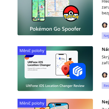
Hle
zar
bez
Nej
Nás
Měnič polohy
Skr
zař
Re
Nej
Měnič polohy