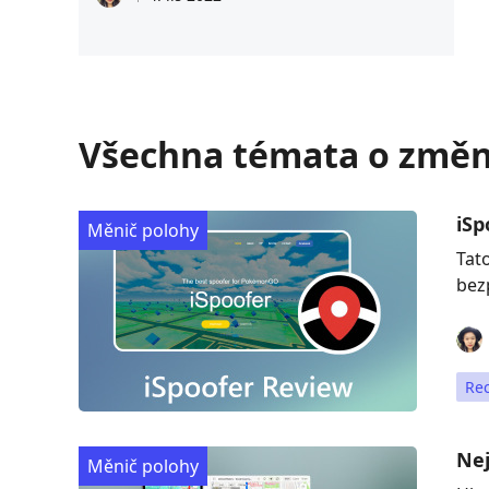
Všechna témata o změn
iSp
Měnič polohy
Tat
bezp
Re
Nej
Měnič polohy