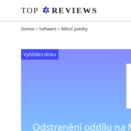
Domov
>
Software
>
Měnič polohy
Vyčištění disku
Odstranění oddílu na 