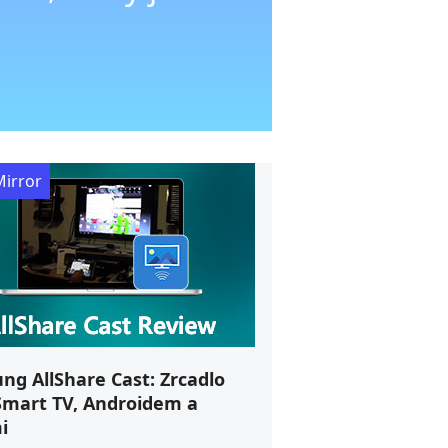
Mirror
Screen Mirror
Recenze funkc
obrazovky na
21. pro 202
ng AllShare Cast: Zrcadlo
Smart TV, Androidem a
i