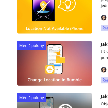
jedn
Ře
Jak
Měnič polohy
Už 
poh
Ře
Jak
Měnič polohy
Obj