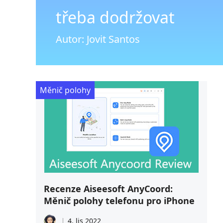
třeba dodržovat
Autor: Jovit Santos
Měnič polohy
Recenze Aiseesoft AnyCoord:
Měnič polohy telefonu pro iPhone
4. lis 2022