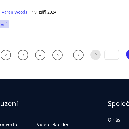
Aaren Woods
19. září 2024
šení
...
2
3
4
5
7
uzení
Spole
O nás
konvertor
Videorekordér