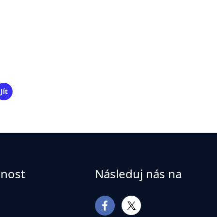
Jít
čnost
Následuj nás na