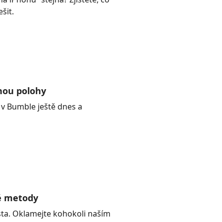
šit.
nou polohy
 v Bumble ještě dnes a
é metody
ta. Oklamejte kohokoli naším