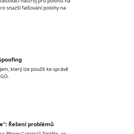
falšovací nástroj pro polohu na
ro snazší falšování polohy na
Spoofing
em, který lze použít ke správě
 GO.
ne“: Řešení problémů
a iPhonu“ stejná? Zjistěte, co