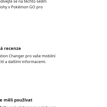
odívejte se na těchto sedm
polohy v Pokémon GO pro
ná recenze
ation Changer pro vaše mobilní
tí a dalšími informacemi.
e měli používat