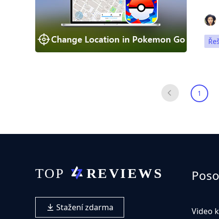
Ře
1
Poso
Stažení zdarma
Video 