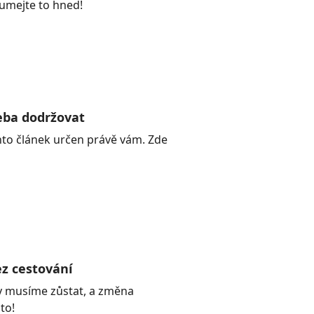
umejte to hned!
eba dodržovat
nto článek určen právě vám. Zde
z cestování
dy musíme zůstat, a změna
to!