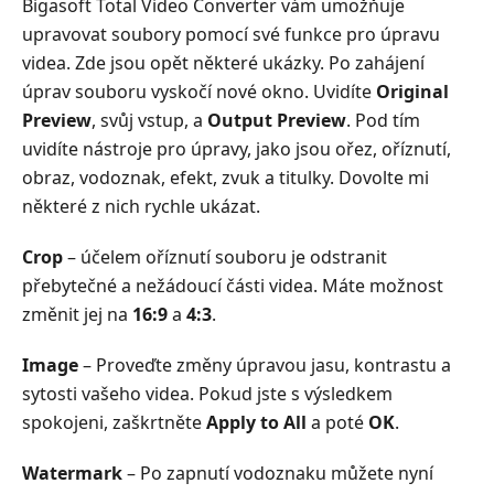
Bigasoft Total Video Converter vám umožňuje
upravovat soubory pomocí své funkce pro úpravu
videa. Zde jsou opět některé ukázky. Po zahájení
úprav souboru vyskočí nové okno. Uvidíte
Original
Preview
, svůj vstup, a
Output Preview
. Pod tím
uvidíte nástroje pro úpravy, jako jsou ořez, oříznutí,
obraz, vodoznak, efekt, zvuk a titulky. Dovolte mi
některé z nich rychle ukázat.
Crop
– účelem oříznutí souboru je odstranit
přebytečné a nežádoucí části videa. Máte možnost
změnit jej na
16:9
a
4:3
.
Image
– Proveďte změny úpravou jasu, kontrastu a
sytosti vašeho videa. Pokud jste s výsledkem
spokojeni, zaškrtněte
Apply to All
a poté
OK
.
Watermark
– Po zapnutí vodoznaku můžete nyní