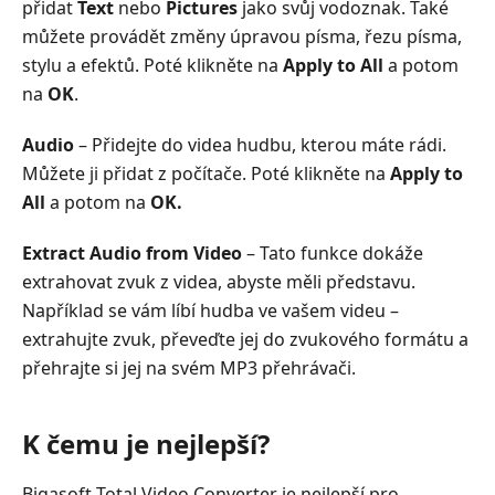
přidat
Text
nebo
Pictures
jako svůj vodoznak. Také
můžete provádět změny úpravou písma, řezu písma,
stylu a efektů. Poté klikněte na
Apply to All
a potom
na
OK
.
Audio
– Přidejte do videa hudbu, kterou máte rádi.
Můžete ji přidat z počítače. Poté klikněte na
Apply to
All
a potom na
OK.
Extract Audio from Video
– Tato funkce dokáže
extrahovat zvuk z videa, abyste měli představu.
Například se vám líbí hudba ve vašem videu –
extrahujte zvuk, převeďte jej do zvukového formátu a
přehrajte si jej na svém MP3 přehrávači.
K čemu je nejlepší?
Bigasoft Total Video Converter je nejlepší pro