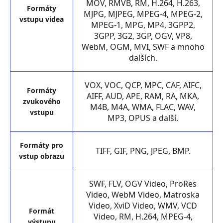
MOV, RMVB, RM, H.264, H.263,
Formáty
MJPG, MJPEG, MPEG-4, MPEG-2,
vstupu videa
MPEG-1, MPG, MP4, 3GPP2,
3GPP, 3G2, 3GP, OGV, VP8,
WebM, OGM, MVI, SWF a mnoho
dalších.
VOX, VOC, QCP, MPC, CAF, AIFC,
Formáty
AIFF, AUD, APE, RAM, RA, MKA,
zvukového
M4B, M4A, WMA, FLAC, WAV,
vstupu
MP3, OPUS a další.
Formáty pro
TIFF, GIF, PNG, JPEG, BMP.
vstup obrazu
SWF, FLV, OGV Video, ProRes
Video, WebM Video, Matroska
Video, XviD Video, WMV, VCD
Formát
Video, RM, H.264, MPEG-4,
výstupu