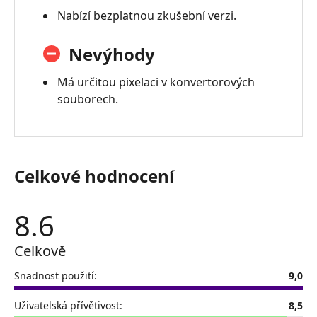
Total
Nabízí bezplatnou zkušební verzi.
Video
Converter
Nevýhody
Review
Má určitou pixelaci v konvertorových
4.
souborech.
Nejčastější
dotazy
5.
Nejlepší
Celkové hodnocení
alternativa
-
Vidmore
8.6
Video
Converter
Celkově
Snadnost použití:
9,0
Uživatelská přívětivost:
8,5