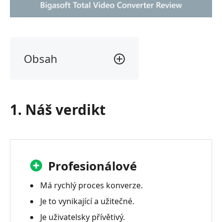
Obsah
1.
Náš
verdikt
1. Náš verdikt
2.
Co
je
Bigasofts
Total
Profesionálové
Video
Converter?
Má rychlý proces konverze.
Je to vynikající a užitečné.
3.
Bigasoft
Je uživatelsky přívětivý.