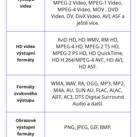
MPEG-2 Video, MPEG-1 Video,
videa
MPEG-4 Video, MOV , DVD
Video, DV, DivX Video, AVI, ASF a
ještě více.
XviD HD, HD WMV, RM HD,
MPEG-4 HD, MPEG-2 TS HD,
HD video
MPEG-2 PS HD, HD QuickTime,
výstupní
HD H.264/MPEG-4 AVC, HD AVI,
formáty
HD ASF.
WMA, WAV, RA, OGG, MP3, MP2,
Formáty
M4A, AU, SUN AU, FLAC, ALAC,
zvukového
AIFF, AC3, DTS Digital Surround
výstupu
Audio a další.
Obrazové
PNG, JPEG, GIF, BMP.
výstupní
formáty