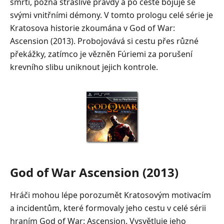
smrti, pozná strašlivé pravdy a po cestě bojuje se
svými vnitřními démony. V tomto prologu celé série je
Kratosova historie zkoumána v God of War:
Ascension (2013). Probojovává si cestu přes různé
překážky, zatímco je vězněn Fúriemi za porušení
krevního slibu uniknout jejich kontrole.
God of War Ascension (2013)
Hráči mohou lépe porozumět Kratosovým motivacím
a incidentům, které formovaly jeho cestu v celé sérii
hraním God of War: Ascension. Vysvětluje jeho