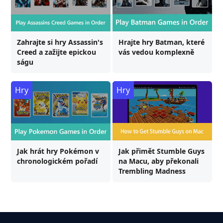
Zahrajte si hry Assassin's
Hrajte hry Batman, které
Creed a zažijte epickou
vás vedou komplexně
ságu
Hry
Hry
Jak hrát hry Pokémon v
Jak přimět Stumble Guys
chronologickém pořadí
na Macu, aby překonali
Trembling Madness