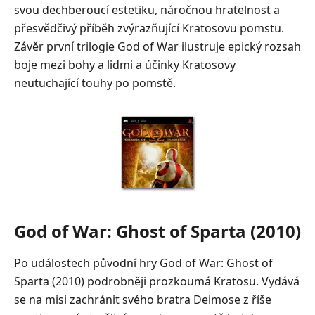
svou dechberoucí estetiku, náročnou hratelnost a
přesvědčivý příběh zvýrazňující Kratosovu pomstu.
Závěr první trilogie God of War ilustruje epický rozsah
boje mezi bohy a lidmi a účinky Kratosovy
neutuchající touhy po pomstě.
God of War: Ghost of Sparta (2010)
Po událostech původní hry God of War: Ghost of
Sparta (2010) podrobněji prozkoumá Kratosu. Vydává
se na misi zachránit svého bratra Deimose z říše