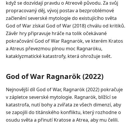
když se dozvídají pravdu o Atreově původu. Za svůj
propracovaný děj, vývoj postav a bezproblémové
začlenění severské mytologie do existujícího světa
God of War získal God of War (2018) chválu od kritiků.
Závěr hry připravuje hráče na tolik očekávané
pokračování God of War Ragnarök, ve kterém Kratos
a Atreus převezmou plnou moc Ragnaröku,
kataklyzmatické katastrofy, která ohrožuje svět.
God of War Ragnarök (2022)
Nejnovější díl God of War, Ragnarök (2022) pokračuje
v zápletce severské mytologie. Ragnarök, blížící se
katastrofa, nutí bohy a zvířata ze všech dimenzí, aby
se zapojili do titánského konfliktu, který rozhodne o
osudu světa a přinutí Kratose a Atrea, aby mu čelili.