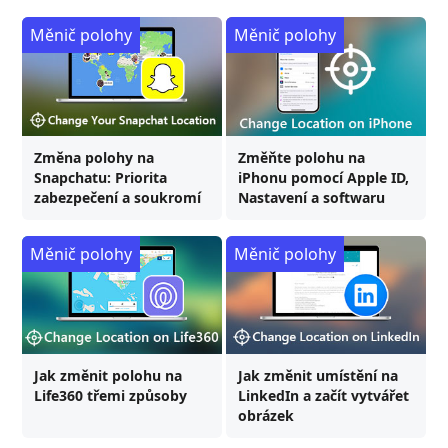
Měnič polohy
Měnič polohy
Změna polohy na
Změňte polohu na
Snapchatu: Priorita
iPhonu pomocí Apple ID,
zabezpečení a soukromí
Nastavení a softwaru
Měnič polohy
Měnič polohy
Jak změnit polohu na
Jak změnit umístění na
Life360 třemi způsoby
LinkedIn a začít vytvářet
obrázek