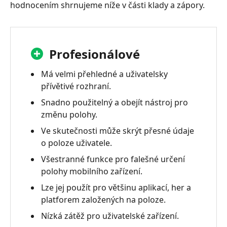
hodnocením shrnujeme níže v části klady a zápory.
Recenze
UltFone
iOS
Location
Profesionálové
Changer
Má velmi přehledné a uživatelsky
Část
přívětivé rozhraní.
3.
Jak
Snadno použitelný a obejít nástroj pro
používat
změnu polohy.
UltFone
Ve skutečnosti může skrýt přesné údaje
iOS
o poloze uživatele.
Location
Všestranné funkce pro falešné určení
Changer
polohy mobilního zařízení.
Část
Lze jej použít pro většinu aplikací, her a
4.
platforem založených na poloze.
Alternativa
Nízká zátěž pro uživatelské zařízení.
k