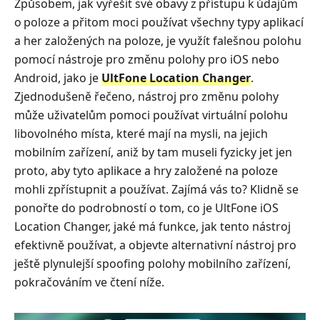
Způsobem, jak vyřešit své obavy z přístupu k údajům
o poloze a přitom moci používat všechny typy aplikací
a her založených na poloze, je využít falešnou polohu
pomocí nástroje pro změnu polohy pro iOS nebo
Android, jako je
UltFone Location Changer
.
Zjednodušeně řečeno, nástroj pro změnu polohy
může uživatelům pomoci používat virtuální polohu
libovolného místa, které mají na mysli, na jejich
mobilním zařízení, aniž by tam museli fyzicky jet jen
proto, aby tyto aplikace a hry založené na poloze
mohli zpřístupnit a používat. Zajímá vás to? Klidně se
ponořte do podrobností o tom, co je UltFone iOS
Location Changer, jaké má funkce, jak tento nástroj
efektivně používat, a objevte alternativní nástroj pro
ještě plynulejší spoofing polohy mobilního zařízení,
pokračováním ve čtení níže.