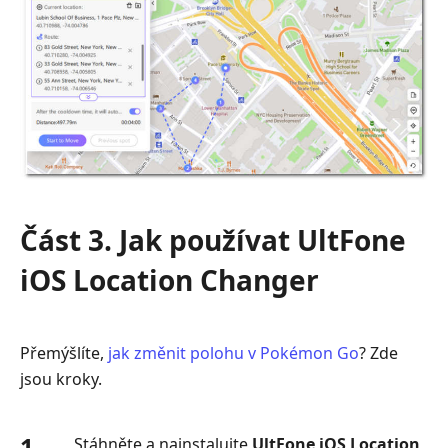
Část 3. Jak používat UltFone
iOS Location Changer
Přemýšlíte,
jak změnit polohu v Pokémon Go
? Zde
jsou kroky.
1.
Stáhněte a nainstalujte
UltFone iOS Location