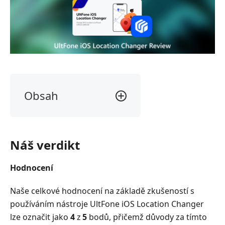
Obsah
Část
1.
Co
Náš verdikt
je
UltFone
Hodnocení
iOS
Location
Naše celkové hodnocení na základě zkušeností s
Changer
používáním nástroje UltFone iOS Location Changer
Část
lze označit jako
4
z
5
bodů, přičemž důvody za tímto
2.