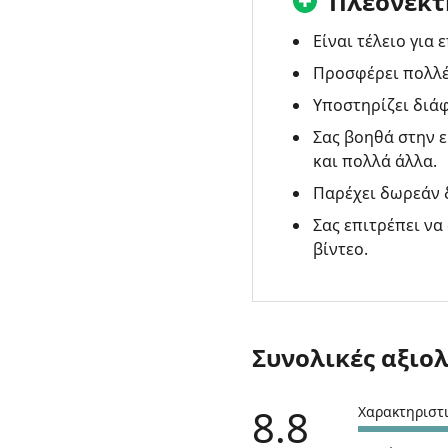
Πλεονεκτ
εναλλακτική
λύση
Είναι τέλειο για 
-
Προσφέρει πολλέ
AnyMP4
Screen
Υποστηρίζει διά
Recorder
Σας βοηθά στην 
και πολλά άλλα.
Παρέχει δωρεάν 
Σας επιτρέπει να
βίντεο.
Συνολικές αξιο
8.8
Χαρακτηριστι