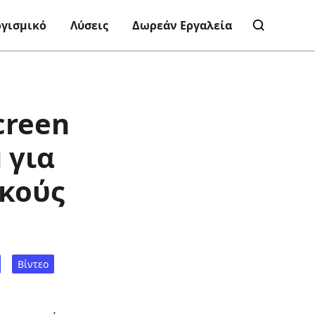
ογισμικό
Λύσεις
Δωρεάν Εργαλεία
creen
 για
ικούς
Βίντεο