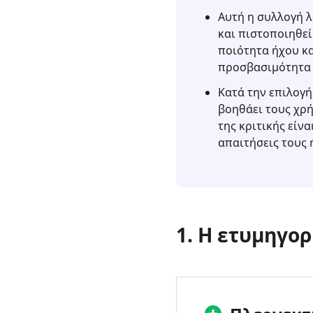
Ανασκόπηση
Αυτή η συλλογή λ
του
και πιστοποιηθεί
Adobe
ποιότητα ήχου κα
Captivate
προσβασιμότητα 
Screen
Κατά την επιλογή
Recorder
βοηθάει τους χρή
4.
της κριτικής είν
Συχνές
απαιτήσεις τους ή
ερωτήσεις
για
το
Adobe
Captivate
1. Η ετυμηγορ
Screen
Recorder
5.
Καλύτερη