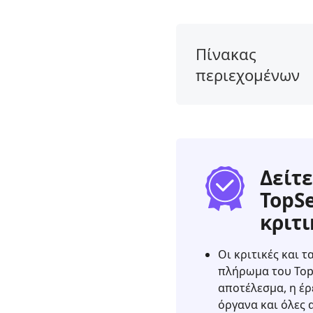
Πίνακας
περιεχομένων
1.
Η
ετυμηγορία
μας
2.
Δείτε
Τι
TopS
είναι
κριτι
το
Adobe
Captivate
Οι κριτικές και 
Screen
πλήρωμα του Top
Recorder
αποτέλεσμα, η έρ
όργανα και όλες 
3.