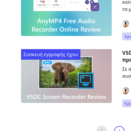
κατ
τα 
Κρι
VS
Συσκευή εγγραφής ήχου
πρ
Σε 
συσ
Κρι