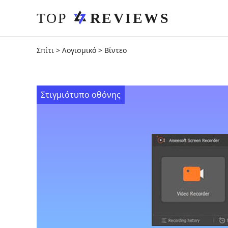
Σπίτι
>
Λογισμικό
>
Βίντεο
Στιγμιότυπο οθόνης