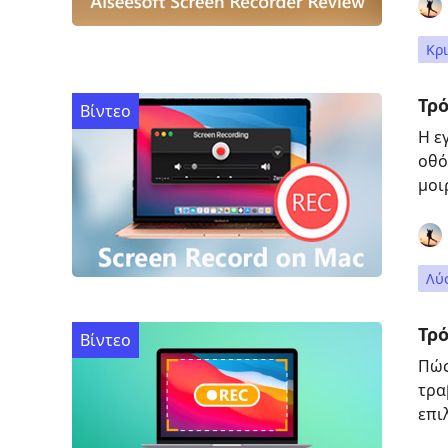
Κρι
Τρ
Βίντεο
Η ε
οθό
μοι
Λύ
Τρό
Βίντεο
Πώς
τρα
επι