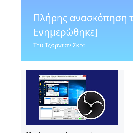
Πλήρης ανασκόπηση το
Ενημερώθηκε]
Του Τζόρνταν Σκοτ