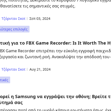
λής ποιότητας. Δοκιμάστε το κορυφαίο 7 λογισμικό εγγρ
θανατίσετε τις σημαντικές σας στιγμές.
Τζόρνταν Σκοτ
Σεπ 03, 2024
λύτερες επιλογές
τική για το FBX Game Recorder: Is It Worth The H
FBX Game Recorder επιτρέπει την εύκολη εγγραφή παιχνι
ξεργασία και ζωντανή ροή. Ανακαλύψτε την απόδοσή του σ
Τζόρνταν Σκοτ
Αυγ 21, 2024
τικές
ορεί η Samsung να εγγράψει την οθόνη; Βρείτε 
ώτημά σας
 πέρασαν ποτέ από το μυαλό κάποια ερωτήματα όπως, έχ