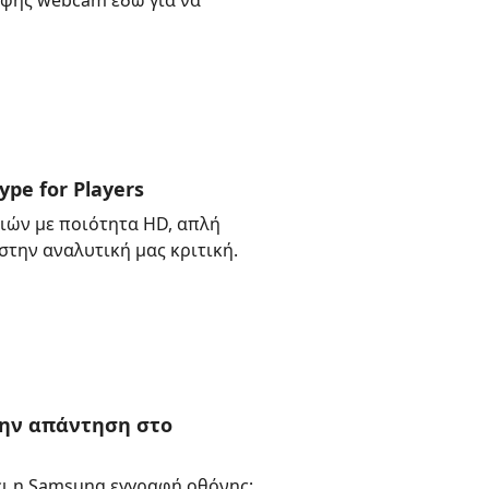
αφής webcam εδώ για να
ype for Players
διών με ποιότητα HD, απλή
την αναλυτική μας κριτική.
την απάντηση στο
ει η Samsung εγγραφή οθόνης;