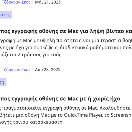
Τζόρνταν Σκοτ
Μάι 21, 2025
τικές
όπος εγγραφής οθόνης σε Mac για λήψη βίντεο κ
γγραφή με Mac με υψηλή ποιότητα είναι μια τεράστια βοή
νης με ήχο για συσκέψεις, διαδικτυακά μαθήματα και πολ
ράζεται 2 τρόπους για εσάς.
Τζόρνταν Σκοτ
Απρ 28, 2025
ση
πος εγγραφής οθόνης σε Mac με ή χωρίς ήχο
 πραγματοποιείτε εγγραφή οθόνης σε Mac; Ακολουθήστε τ
βήξετε μια οθόνη Mac με το QuickTime Player, το Screensh
λογής τρίτου κατασκευαστή.