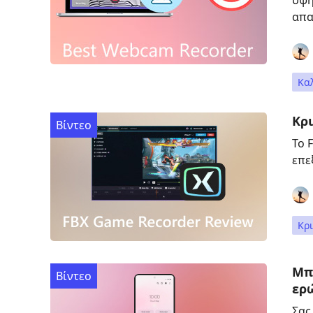
υψη
απα
Κα
Κρι
Βίντεο
Το 
επε
Κρι
Μπ
Βίντεο
ερ
Σας