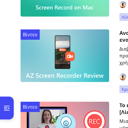
Λύ
Αν
Βίντεο
εν
Δια
προ
χρή
Κρι
Το
Βίντεο
[Λί
Μια