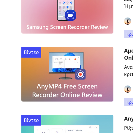
Ή μ
Κρι
Αμ
Βίντεο
Onl
Ανα
κρι
Κρι
Any
Βίντεο
Ρίξ