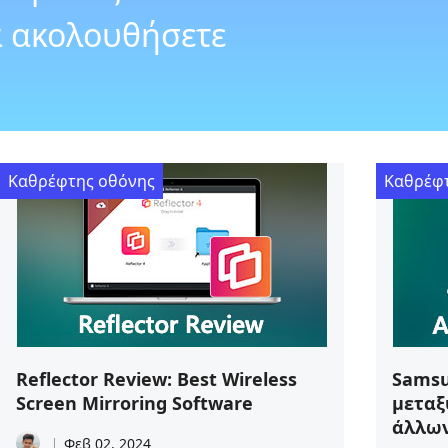
α ακολουθήσετε
Καθρέφτης οθόνης
Καθρέφ
Reflector Review: Best Wireless
Samsu
Screen Mirroring Software
μεταξ
άλλω
Φεβ 02, 2024