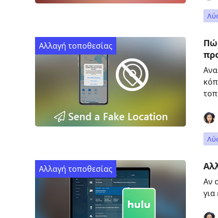
Λύ
Πώς
Αλλαγή τοποθεσίας
πρ
Ανα
κόπ
τοπ
Λύ
Αλλ
Αλλαγή τοποθεσίας
Αν 
για