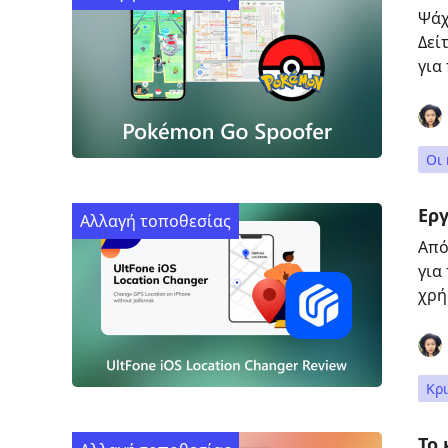
Ψάχ
Δεί
για
Οι 
Εργ
Αλλαγή τοποθεσίας
Από
για
χρή
Κρι
Το 