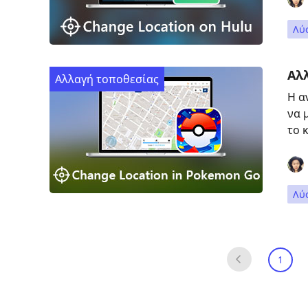
Λύ
Αλ
Αλλαγή τοποθεσίας
Η α
να 
το 
Λύ
1