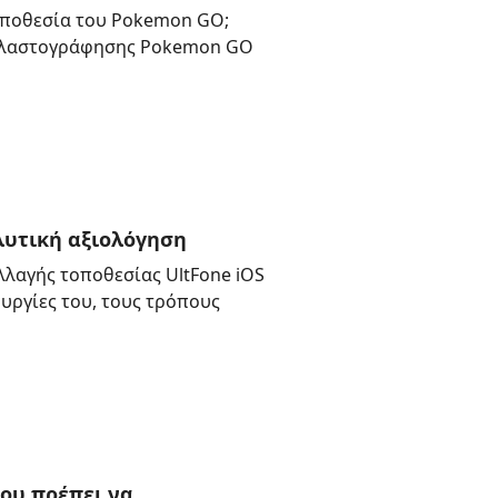
οποθεσία του Pokemon GO;
α πλαστογράφησης Pokemon GO
λυτική αξιολόγηση
λλαγής τοποθεσίας UltFone iOS
ουργίες του, τους τρόπους
που πρέπει να