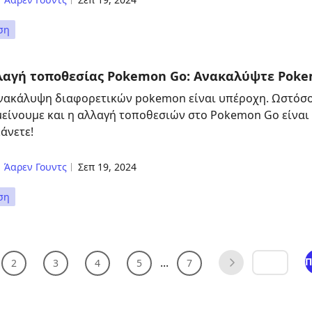
ση
λαγή τοποθεσίας Pokemon Go: Ανακαλύψτε Poke
νακάλυψη διαφορετικών pokemon είναι υπέροχη. Ωστόσο
μείνουμε και η αλλαγή τοποθεσιών στο Pokemon Go είναι 
κάνετε!
Άαρεν Γουντς
Σεπ 19, 2024
ση
...
Π
2
3
4
5
7