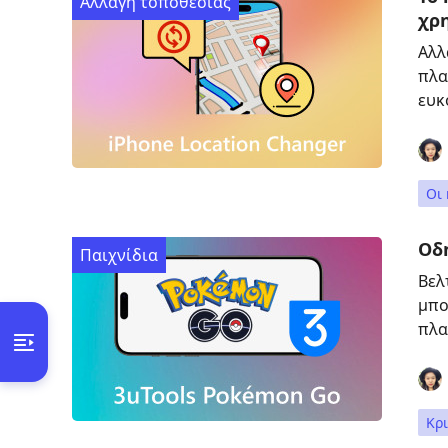
Αλλαγή τοποθεσίας
χρ
Αλλ
πλα
ευκ
Οι 
Οδ
Παιχνίδια
Βελ
μπο
πλα
Κρι