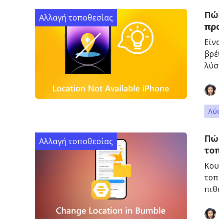
Πώς
Αλλαγή τοποθεσίας
πρ
Είν
βρέ
λύσ
Λύ
Πώ
Αλλαγή τοποθεσίας
το
Κου
τοπ
πιθ