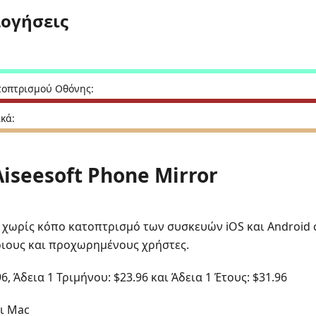
λογήσεις
τοπτρισμού Οθόνης:
κά:
 Aiseesoft Phone Mirror
ι χωρίς κόπο κατοπτρισμό των συσκευών iOS και Android σ
ριους και προχωρημένους χρήστες.
96, Άδεια 1 Τριμήνου: $23.96 και Άδεια 1 Έτους: $31.96
ι Mac