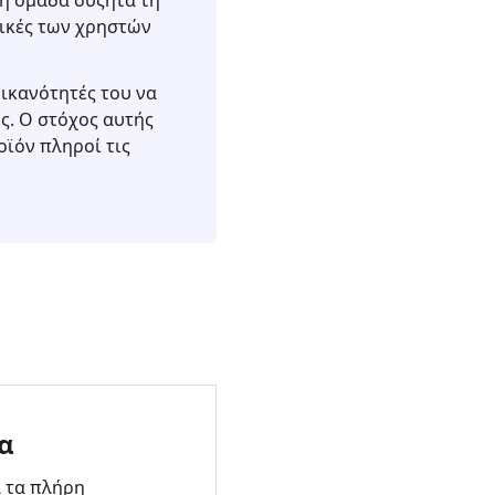
 η ομάδα συζητά τη
τικές των χρηστών
 ικανότητές του να
ς. Ο στόχος αυτής
οϊόν πληροί τις
α
 τα πλήρη