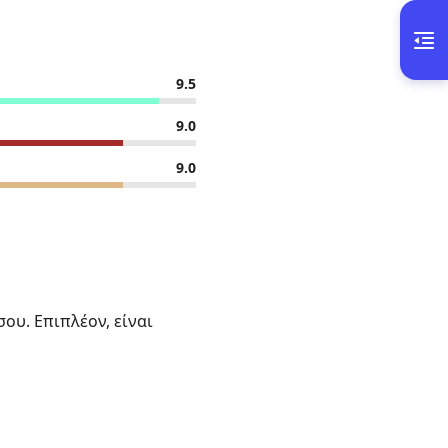
9.5
9.0
9.0
ου. Επιπλέον, είναι