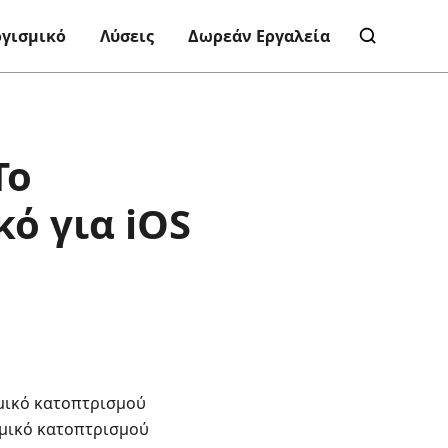
ογισμικό
Λύσεις
Δωρεάν Εργαλεία
Το
ό για iOS
σμικό κατοπτρισμού
σμικό κατοπτρισμού