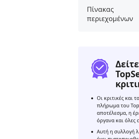
Πίνακας
περιεχομένων
1.
Η
ετυμηγορία
μας
2.
Δείτε
Τι
TopS
είναι
κριτι
το
Aiseesoft
Phone
Οι κριτικές και 
Mirror
πλήρωμα του Top
αποτέλεσμα, η έρ
3.
όργανα και όλες 
Aiseesoft
Phone
Αυτή η συλλογή λ
Mirror