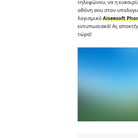
τηλεφώνου, να η ευκαιρία
οθόνη σου στον υπολογιστ
λογισμικό
Aiseesoft Pho
εντυπωσιακά! Ας αποκτήσ
τώρα!