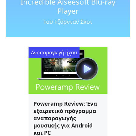
Incredible Aiseesoft Blu-ray
Player
Του Τζόρνταν Σκοτ
Αναπαραγωγή ήχου
Poweramp Review: Ένα
εξαιρετικό πρόγραμμα
αναπαραγωγής
μουσικής για Android
και PC