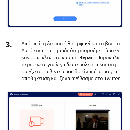
προγράμματος
περιήγησης
Μέρος
8.
Συχνές
ερωτήσεις
3.
Από εκεί, η διεπαφή θα εμφανίσει το βίντεο.
σχετικά
Αυτό είναι το σημάδι ότι μπορούμε τώρα να
με
κάνουμε κλικ στο κουμπί
Repair
. Παρακαλώ
τη
περιμένετε για λίγα δευτερόλεπτα και στη
Διόρθωση
συνέχεια το βίντεό σας θα είναι έτοιμο για
βίντεο
αποθήκευση και ξανά ανέβασμα στο Twitter.
Twitter
που
δεν
παίζονται