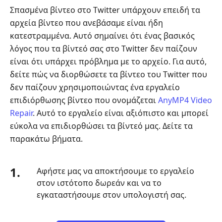
2.
Σπασμένα βίντεο στο Twitter υπάρχουν επειδή τα
Μετάβαση
αρχεία βίντεο που ανεβάσαμε είναι ήδη
σε
κατεστραμμένα. Αυτό σημαίνει ότι ένας βασικός
ένα
λόγος που τα βίντεό σας στο Twitter δεν παίζουν
καλύτερο
είναι ότι υπάρχει πρόβλημα με το αρχείο. Για αυτό,
δίκτυο
δείτε πώς να διορθώσετε τα βίντεο του Twitter που
Μέρος
δεν παίζουν χρησιμοποιώντας ένα εργαλείο
3.
επιδιόρθωσης βίντεο που ονομάζεται
AnyMP4 Video
Επανεκκινήστε
Repair
. Αυτό το εργαλείο είναι αξιόπιστο και μπορεί
τη
εύκολα να επιδιορθώσει τα βίντεό μας. Δείτε τα
συσκευή
παρακάτω βήματα.
σας
Μέρος
1.
Αφήστε μας να αποκτήσουμε το εργαλείο
4.
στον ιστότοπο δωρεάν και να το
Εκκαθάριση
εγκαταστήσουμε στον υπολογιστή σας.
μετρητών
Twitter