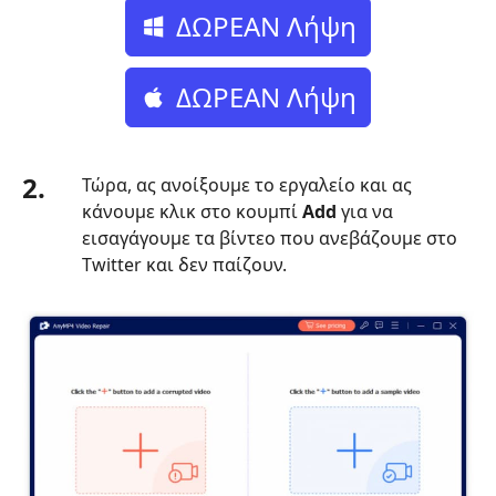
Μέρος
ΔΩΡΕΑΝ Λήψη
5.
Ενημερώστε
το
ΔΩΡΕΑΝ Λήψη
Twitter
σας
Μέρος
2.
Τώρα, ας ανοίξουμε το εργαλείο και ας
6.
κάνουμε κλικ στο κουμπί
Add
για να
Ελέγξτε
εισαγάγουμε τα βίντεο που ανεβάζουμε στο
τις
Twitter και δεν παίζουν.
ενημερώσεις
στο
τηλέφωνό
σας
Μέρος
7.
Εκκαθάριση
cookie