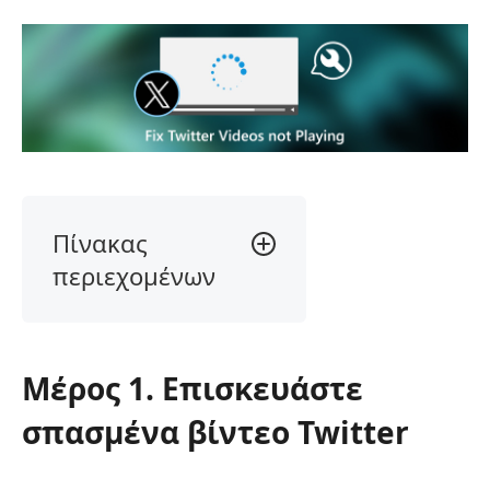
Πίνακας
περιεχομένων
Μέρος
1.
Επισκευάστε
Μέρος 1. Επισκευάστε
σπασμένα
βίντεο
σπασμένα βίντεο Twitter
Twitter
Μέρος