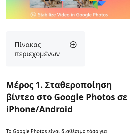
Πίνακας
περιεχομένων
Μέρος
1.
Σταθεροποίηση
Μέρος 1. Σταθεροποίηση
βίντεο
στο
βίντεο στο Google Photos σε
Google
Photos
iPhone/Android
σε
iPhone/Android
Μέρος
Το Google Photos είναι διαθέσιμο τόσο για