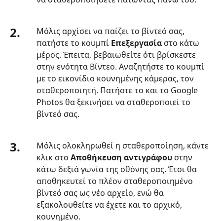
4.
Επαγγελματικές
2.
Φωτογραφίες
Μόλις αρχίσει να παίζει το βίντεό σας,
Google
πατήστε το κουμπί
Επεξεργασία
στο κάτω
εναλλακτική
μέρος. Έπειτα, βεβαιωθείτε ότι βρίσκεστε
λύση
στην ενότητα Βίντεο. Αναζητήστε το κουμπί
για
με το εικονίδιο κουνημένης κάμερας, τον
τη
σταθεροποιητή. Πατήστε το και το Google
σταθεροποίηση
Photos θα ξεκινήσει να σταθεροποιεί το
βίντεο
βίντεό σας.
Μέρος
5.
3.
Μόλις ολοκληρωθεί η σταθεροποίηση, κάντε
Συχνές
κλικ στο
Αποθήκευση αντιγράφου
στην
ερωτήσεις
κάτω δεξιά γωνία της οθόνης σας. Έτσι θα
σχετικά
αποθηκευτεί το πλέον σταθεροποιημένο
με
βίντεό σας ως νέο αρχείο, ενώ θα
τη
εξακολουθείτε να έχετε και το αρχικό,
σταθεροποίηση
κουνημένο.