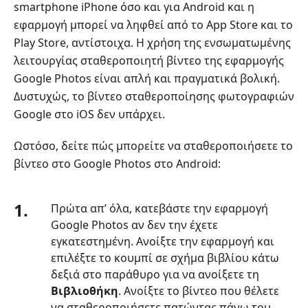
2.
smartphone iPhone όσο και για Android και η
Σταθεροποίηση
εφαρμογή μπορεί να ληφθεί από το App Store και το
βίντεο
Play Store, αντίστοιχα. Η χρήση της ενσωματωμένης
στο
λειτουργίας σταθεροποιητή βίντεο της εφαρμογής
Google
Google Photos είναι απλή και πραγματικά βολική.
Photos
Δυστυχώς, το βίντεο σταθεροποίησης φωτογραφιών
στην
Google στο iOS δεν υπάρχει.
επιφάνεια
εργασίας
Ωστόσο, δείτε πώς μπορείτε να σταθεροποιήσετε το
Μέρος
βίντεο στο Google Photos στο Android:
3.
Σταθεροποίηση
1.
Πρώτα απ’ όλα, κατεβάστε την εφαρμογή
βίντεο
Google Photos αν δεν την έχετε
στο
εγκατεστημένη. Ανοίξτε την εφαρμογή και
Google
επιλέξτε το κουμπί σε σχήμα βιβλίου κάτω
Photos
δεξιά στο παράθυρο για να ανοίξετε τη
Online
Βιβλιοθήκη
. Ανοίξτε το βίντεο που θέλετε
Μέρος
να σταθεροποιήσετε πατώντας πάνω του.