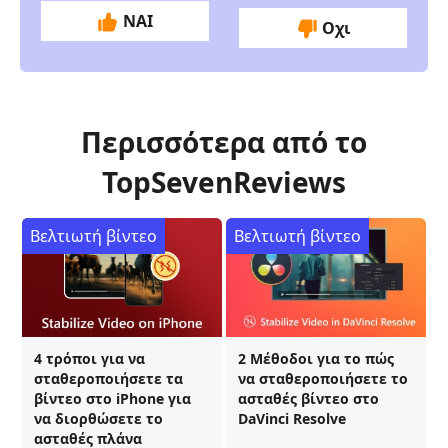
ΝΑΙ
Οχι
Περισσότερα από το
TopSevenReviews
Βελτιωτή βίντεο
Βελτιωτή βίντεο
4 τρόποι για να
2 Μέθοδοι για το πώς
σταθεροποιήσετε τα
να σταθεροποιήσετε το
βίντεο στο iPhone για
ασταθές βίντεο στο
να διορθώσετε το
DaVinci Resolve
ασταθές πλάνα