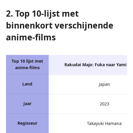
2. Top 10-lijst met
binnenkort verschijnende
anime-films
Top 10 lijst met
Rakudai Majo: Fuka naar Yami n
anime-films
Land
Japan
Jaar
2023
Regisseur
Takayuki Hamana