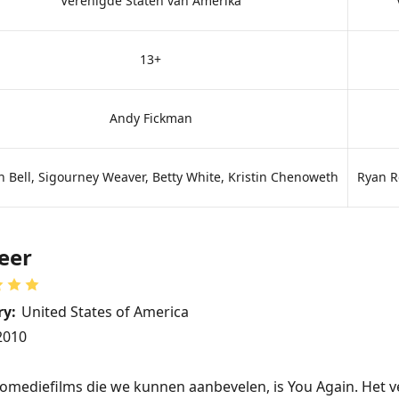
Verenigde Staten van Amerika
13+
Andy Fickman
n Bell, Sigourney Weaver, Betty White, Kristin Chenoweth
Ryan R
weer
ry:
United States of America
2010
omediefilms die we kunnen aanbevelen, is You Again. Het v