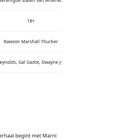
Verenigde Staten van Amerika
Verenigde State
18+
18
Rawson Marshall Thurber
Brett R
eynolds, Gal Gadot, Dwayne Johnson
Jackie Chan, Chris Tucker,
erhaal begint met Marni