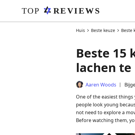
Huis
Beste keuze
Beste 
Beste 15 
lachen t
Aaren Woods
Bijg
One of the easiest things
people look young becaus
not need to explore a mov
Before watching them, you