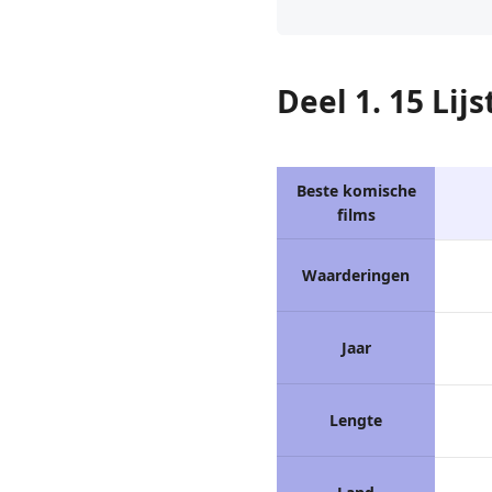
Deel 1. 15 Lij
Beste komische
films
Waarderingen
Jaar
Lengte