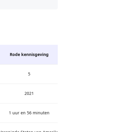
Rode kennisgeving
Spits
5
5
2021
199
1 uur en 56 minuten
1 uur en 3