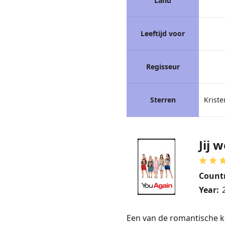
Land
Leeftijd voor
Regisseur
Sterren
Kriste
Jij 
Count
Year:
Een van de romantische k