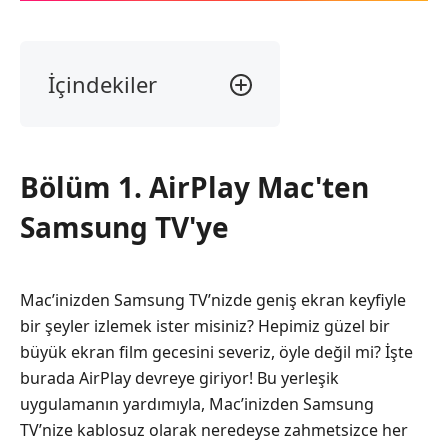
İçindekiler
Bölüm
1.
AirPlay
Bölüm 1. AirPlay Mac'ten
Mac'ten
Samsung
Samsung TV'ye
TV'ye
Bölüm
2.
Mac’inizden Samsung TV’nizde geniş ekran keyfiyle
iPhone'dan
bir şeyler izlemek ister misiniz? Hepimiz güzel bir
Samsung
büyük ekran film gecesini severiz, öyle değil mi? İşte
TV'ye
burada AirPlay devreye giriyor! Bu yerleşik
AirPlay
uygulamanın yardımıyla, Mac’inizden Samsung
Bölüm
TV’nize kablosuz olarak neredeyse zahmetsizce her
3.