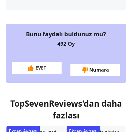
Bunu faydalı buldunuz mu?
492
Oy
EVET
Numara
TopSevenReviews'dan daha
fazlası
Ekran Aynası
Ekran Aynası