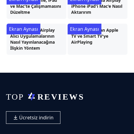
AirPlay'in iPhone, iPad
İOS Cihazlarında Airplay
ve Mac'te Çalışmamasını
iPhone iPad'i Mac'e Nasıl
Düzeltme
Aktarırım
Ekran Aynası
Ekran Aynası
Windows ve 7 Airplay
iPad/iPhone'dan Apple
Alıcı Uygulamalarının
TV ve Smart TV'ye
Nasıl Yayınlanacağına
AirPlaying
İlişkin Yöntem
Ücretsiz indirin