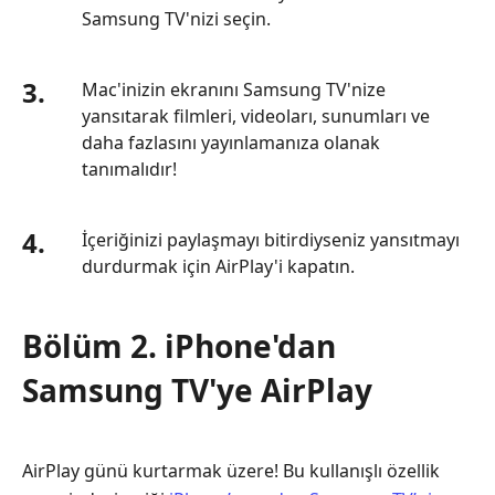
Bağlanamıyor
Samsung TV'nizi seçin.
Bölüm
6.
3.
Mac'inizin ekranını Samsung TV'nize
Samsung
yansıtarak filmleri, videoları, sunumları ve
TV'de
daha fazlasını yayınlamanıza olanak
AirPlay
tanımalıdır!
Nasıl
Yapılır
Hakkında
4.
İçeriğinizi paylaşmayı bitirdiyseniz yansıtmayı
SSS
durdurmak için AirPlay'i kapatın.
Bölüm 2. iPhone'dan
Samsung TV'ye AirPlay
AirPlay günü kurtarmak üzere! Bu kullanışlı özellik