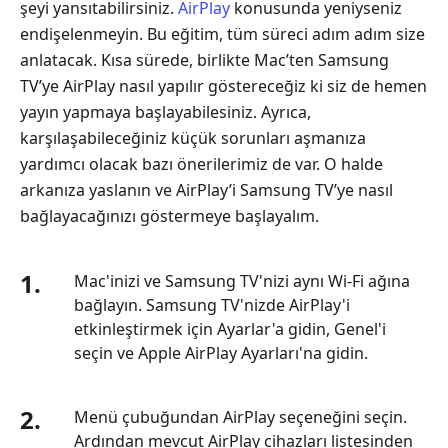
şeyi yansıtabilirsiniz.
AirPlay
konusunda yeniyseniz
AirPlay
endişelenmeyin. Bu eğitim, tüm süreci adım adım size
iPad'den
anlatacak. Kısa sürede, birlikte Mac’ten Samsung
Samsung
TV’ye AirPlay nasıl yapılır göstereceğiz ki siz de hemen
TV'ye
yayın yapmaya başlayabilesiniz. Ayrıca,
Bölüm
karşılaşabileceğiniz küçük sorunları aşmanıza
4.
yardımcı olacak bazı önerilerimiz de var. O halde
Android'den
arkanıza yaslanın ve AirPlay’i Samsung TV’ye nasıl
Samsung
bağlayacağınızı göstermeye başlayalım.
TV'ye
AirPlay
Nasıl
1.
Mac'inizi ve Samsung TV'nizi aynı Wi-Fi ağına
Yapılır
bağlayın. Samsung TV'nizde AirPlay'i
etkinleştirmek için Ayarlar'a gidin, Genel'i
Bölüm
seçin ve Apple AirPlay Ayarları'na gidin.
5.
Airplay
Samsung
2.
Menü çubuğundan AirPlay seçeneğini seçin.
TV'ye
Ardından mevcut AirPlay cihazları listesinden