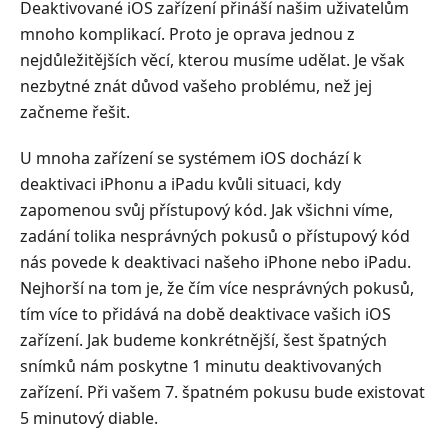
Deaktivované iOS zařízení přináší našim uživatelům
odemknout
mnoho komplikací. Proto je oprava jednou z
deaktivovaný
nejdůležitějších věcí, kterou musíme udělat. Je však
iPhone
nezbytné znát důvod vašeho problému, než jej
iPad
začneme řešit.
–
snadný
U mnoha zařízení se systémem iOS dochází k
způsob
deaktivaci iPhonu a iPadu kvůli situaci, kdy
3.
zapomenou svůj přístupový kód. Jak všichni víme,
Jak
zadání tolika nesprávných pokusů o přístupový kód
odemknout
nás povede k deaktivaci našeho iPhone nebo iPadu.
deaktivovaný
Nejhorší na tom je, že čím více nesprávných pokusů,
iPhone
tím více to přidává na době deaktivace vašich iOS
iPad
zařízení. Jak budeme konkrétnější, šest špatných
pomocí
snímků nám poskytne 1 minutu deaktivovaných
iTunes
zařízení. Při vašem 7. špatném pokusu bude existovat
4.
5 minutový diable.
Jak