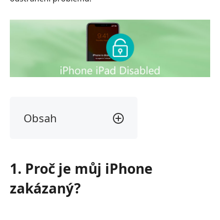
Obsah
1.
Proč
je
1. Proč je můj iPhone
můj
iPhone
zakázaný?
zakázaný?
2.
Jak