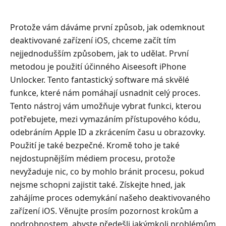
novějším
6.
Protože vám dáváme první způsob, jak odemknout
Často
deaktivované zařízení iOS, chceme začít tím
kladené
nejjednodušším způsobem, jak to udělat. První
otázky
metodou je použití účinného Aiseesoft iPhone
o
Unlocker. Tento fantastický software má skvělé
iPhone
iPad
funkce, které nám pomáhají usnadnit celý proces.
zakázán
Tento nástroj vám umožňuje vybrat funkci, kterou
potřebujete, mezi vymazáním přístupového kódu,
odebráním Apple ID a zkrácením času u obrazovky.
Použití je také bezpečné. Kromě toho je také
nejdostupnějším médiem procesu, protože
nevyžaduje nic, co by mohlo bránit procesu, pokud
nejsme schopni zajistit také. Získejte hned, jak
zahájíme proces odemykání našeho deaktivovaného
zařízení iOS. Věnujte prosím pozornost krokům a
podrobnostem, abyste předešli jakýmkoli problémům