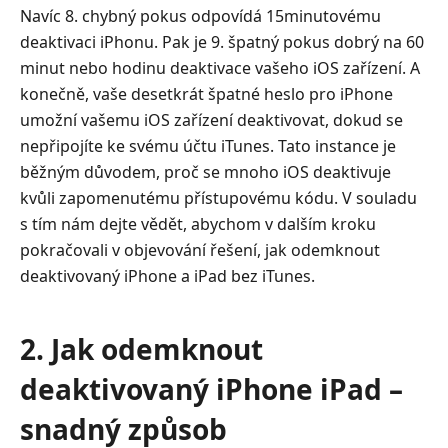
odemknout
Navíc 8. chybný pokus odpovídá 15minutovému
deaktivovaný
deaktivaci iPhonu. Pak je 9. špatný pokus dobrý na 60
iPhone
minut nebo hodinu deaktivace vašeho iOS zařízení. A
iPad
konečně, vaše desetkrát špatné heslo pro iPhone
přes
umožní vašemu iOS zařízení deaktivovat, dokud se
iCloud
nepřipojíte ke svému účtu iTunes. Tato instance je
5.
běžným důvodem, proč se mnoho iOS deaktivuje
Jak
kvůli zapomenutému přístupovému kódu. V souladu
odemknout
s tím nám dejte vědět, abychom v dalším kroku
deaktivovaný
pokračovali v objevování řešení, jak odemknout
iPhone
deaktivovaný iPhone a iPad bez iTunes.
iPad
běžící
v
2. Jak odemknout
systému
iOS
deaktivovaný iPhone iPad –
15.2
snadný způsob
nebo