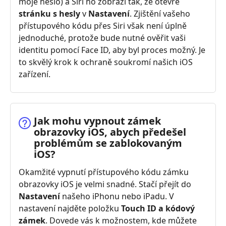
moje heslo) a Siri ho zobrazí tak, že otevře
stránku s hesly
v
Nastavení
. Zjištění vašeho
přístupového kódu přes Siri však není úplně
jednoduché, protože bude nutné ověřit vaši
identitu pomocí Face ID, aby byl proces možný. Je
to skvělý krok k ochraně soukromí našich iOS
zařízení.
Jak mohu vypnout zámek
obrazovky iOS, abych předešel
problémům se zablokovaným
iOS?
Okamžité vypnutí přístupového kódu zámku
obrazovky iOS je velmi snadné. Stačí přejít do
Nastavení
našeho iPhonu nebo iPadu. V
nastavení najděte položku
Touch ID a kódový
zámek
. Dovede vás k možnostem, kde můžete