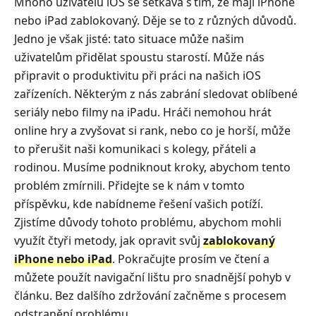
Mnoho uživatelů iOS se setkává s tím, že mají iPhone
nebo iPad zablokovaný. Děje se to z různých důvodů.
Jedno je však jisté: tato situace může našim
uživatelům přidělat spoustu starostí. Může nás
připravit o produktivitu při práci na našich iOS
zařízeních. Některým z nás zabrání sledovat oblíbené
seriály nebo filmy na iPadu. Hráči nemohou hrát
online hry a zvyšovat si rank, nebo co je horší, může
to přerušit naši komunikaci s kolegy, přáteli a
rodinou. Musíme podniknout kroky, abychom tento
problém zmírnili. Přidejte se k nám v tomto
příspěvku, kde nabídneme řešení vašich potíží.
Zjistíme důvody tohoto problému, abychom mohli
využít čtyři metody, jak opravit svůj
zablokovaný
iPhone nebo iPad
. Pokračujte prosím ve čtení a
můžete použít navigační lištu pro snadnější pohyb v
článku. Bez dalšího zdržování začněme s procesem
odstranění problému.