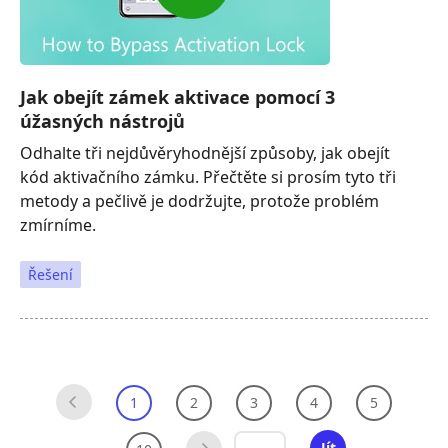
Jak obejít zámek aktivace pomocí 3
úžasných nástrojů
Odhalte tři nejdůvěryhodnější způsoby, jak obejít
kód aktivačního zámku. Přečtěte si prosím tyto tři
metody a pečlivě je dodržujte, protože problém
zmírníme.
Řešení
1
2
3
4
5
Jít