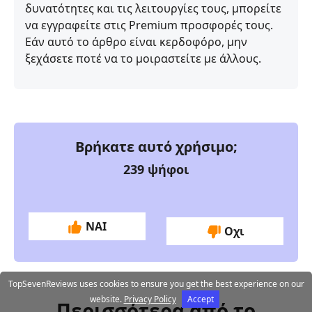
δυνατότητες και τις λειτουργίες τους, μπορείτε
να εγγραφείτε στις Premium προσφορές τους.
Εάν αυτό το άρθρο είναι κερδοφόρο, μην
ξεχάσετε ποτέ να το μοιραστείτε με άλλους.
Βρήκατε αυτό χρήσιμο;
239
ψήφοι
ΝΑΙ
Οχι
TopSevenReviews uses cookies to ensure you get the best experience on our
website.
Privacy Policy
Accept
Περισσότερα από το