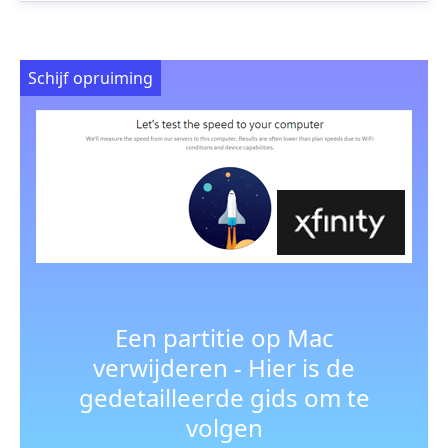
Schijf opruiming
Een partitie op Mac
verwijderen - Hier is de
gedetailleerde gids om te
volgen