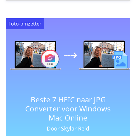
Foto-omzetter
Beste 7 HEIC naar JPG
Converter voor Windows
Mac Online
Door Skylar Reid