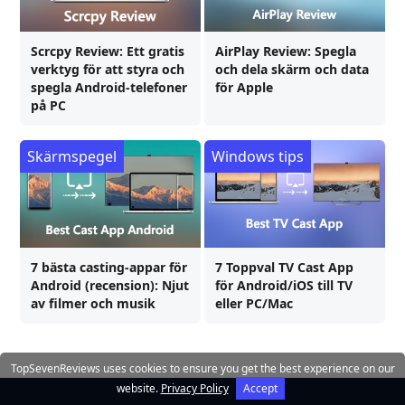
Scrcpy Review: Ett gratis
AirPlay Review: Spegla
verktyg för att styra och
och dela skärm och data
spegla Android-telefoner
för Apple
på PC
Skärmspegel
Windows tips
7 bästa casting-appar för
7 Toppval TV Cast App
Android (recension): Njut
för Android/iOS till TV
av filmer och musik
eller PC/Mac
TopSevenReviews uses cookies to ensure you get the best experience on our
website.
Privacy Policy
Accept