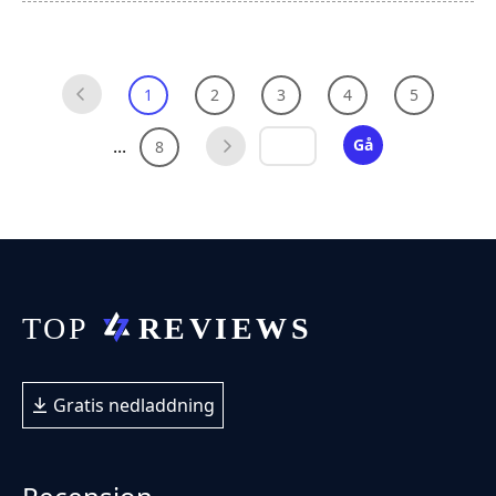
1
2
3
4
5
...
Gå
8
Gratis nedladdning