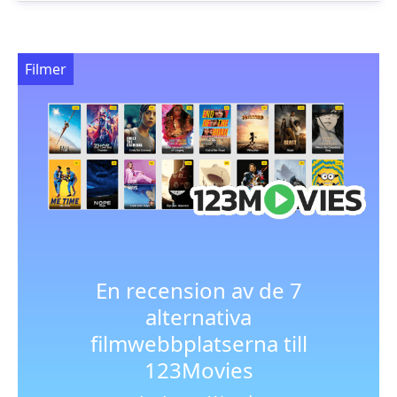
Filmer
En recension av de 7
alternativa
filmwebbplatserna till
123Movies