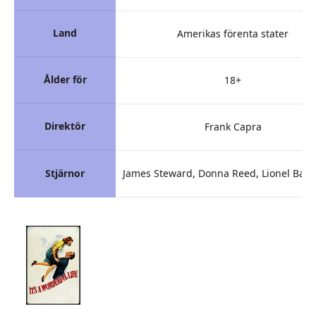
Land
Amerikas förenta stater
Ålder för
18+
Direktör
Frank Capra
Stjärnor
James Steward, Donna Reed, Lionel Bar