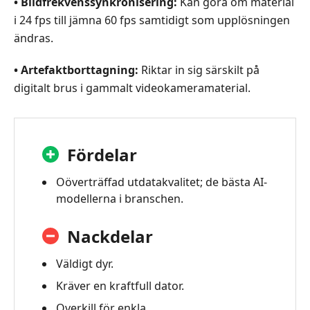
• Bildfrekvenssynkronisering:
Kan göra om material
i 24 fps till jämna 60 fps samtidigt som upplösningen
ändras.
• Artefaktborttagning:
Riktar in sig särskilt på
digitalt brus i gammalt videokameramaterial.
Fördelar
Oöverträffad utdata­kvalitet; de bästa AI-
modellerna i branschen.
Nackdelar
Väldigt dyr.
Kräver en kraftfull dator.
Overkill för enkla