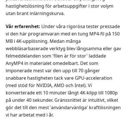
hastighetslösning för arbetsuppgifter i stor volym
frågor
utan brant inlärningskurva.
Vår erfarenhet:
Under våra rigorösa tester pressade
vi den här programvaran med en tung MP4‑fil på 150
MB i 4K‑upplösning. Medan många
webbläsarbaserade verktyg blev långsamma eller gav
felmeddelanden som 'filen är för stor' laddade
AnyMP4 in materialet omedelbart. Det som
imponerade mest var den upp till 70 gånger
snabbare hastigheten tack vare GPU‑acceleration
(med stöd för NVIDIA, AMD och Intel). Vi
konverterade ett 10 minuter långt 4K‑klipp till 1080p
på under 40 sekunder. Gränssnittet är intuitivt, vilket
gör det till den mest 'användarvänliga' kraftlösningen
vi har arbetat med i år.