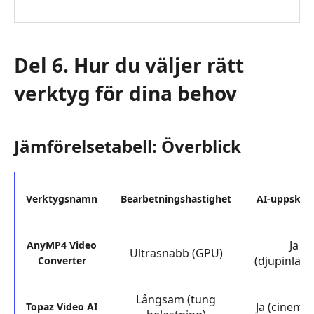
Del 6. Hur du väljer rätt
verktyg för dina behov
Jämförelsetabell: Överblick
Verktygsnamn
Bearbetningshastighet
AI‑uppskal
Ja
AnyMP4 Video
Ultrasnabb (GPU)
(djupinlärn
Converter
Långsam (tung
Ja (cinemat
Topaz Video AI