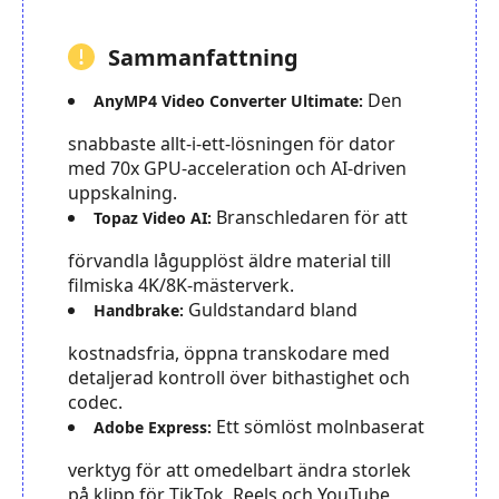
Sammanfattning
Den
AnyMP4 Video Converter Ultimate:
snabbaste allt-i-ett-lösningen för dator
med 70x GPU-acceleration och AI-driven
uppskalning.
Branschledaren för att
Topaz Video AI:
förvandla lågupplöst äldre material till
filmiska 4K/8K-mästerverk.
Guldstandard bland
Handbrake:
kostnadsfria, öppna transkodare med
detaljerad kontroll över bithastighet och
codec.
Ett sömlöst molnbaserat
Adobe Express:
verktyg för att omedelbart ändra storlek
på klipp för TikTok, Reels och YouTube