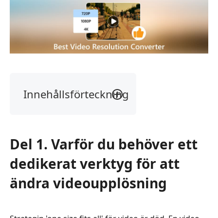
Innehållsförteckning
Del
1.
Varför
Del 1. Varför du behöver ett
du
behöver
dedikerat verktyg för att
ett
dedikerat
ändra video­upplösning
verktyg
för
att