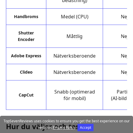
belastning)
Medel (CPU)
Nej
Handbroms
Shutter
Måttlig
Nej
Encoder
Nätverksberoende
Nej
Adobe Express
Nätverksberoende
Nej
Clideo
Snabb (optimerad
Partiell
CapCut
för mobil)
(AI‑bildru
TopSevenReviews uses cookies to ensure you get the best experience on our
Hur du väljer och testar
website.
Privacy Policy
Accept