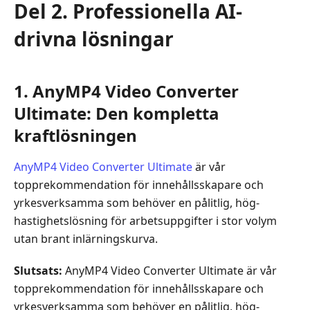
Del 2. Professionella AI-
verktyg
för
drivna lösningar
dina
behov
Del
1. AnyMP4 Video Converter
7.
Ultimate: Den kompletta
Steg-
kraftlösningen
för-
steg-
AnyMP4 Video Converter Ultimate
är vår
guide
topprekommendation för innehållsskapare och
för
att
yrkesverksamma som behöver en pålitlig, hög­
ändra
hastighetslösning för arbetsuppgifter i stor volym
video­
utan brant inlärningskurva.
upplösning
Slutsats:
AnyMP4 Video Converter Ultimate är vår
Del
topprekommendation för innehållsskapare och
8.
yrkesverksamma som behöver en pålitlig, hög­
Vanliga