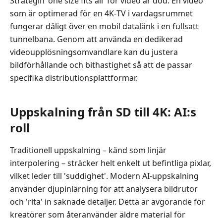
Strategin 'one size fits all' för video är död. En video
ändra
som är optimerad för en 4K‑TV i vardagsrummet
video­
fungerar dåligt över en mobil datalänk i en fullsatt
upplösning
tunnelbana. Genom att använda en dedikerad
Del
videoupplösningsomvandlare kan du justera
2.
bildförhållande och bithastighet så att de passar
Professionella
specifika distributionsplattformar.
AI-
drivna
lösningar
Uppskalning från SD till 4K: AI:s
roll
Del
3.
Bästa
Traditionell uppskalning – känd som linjär
kostnadsfria
interpolering – sträcker helt enkelt ut befintliga pixlar,
och
vilket leder till 'suddighet'. Modern AI‑uppskalning
öppna
använder djupinlärning för att analysera bildrutor
verktyg
och 'rita' in saknade detaljer. Detta är avgörande för
Del
kreatörer som återanvänder äldre material för