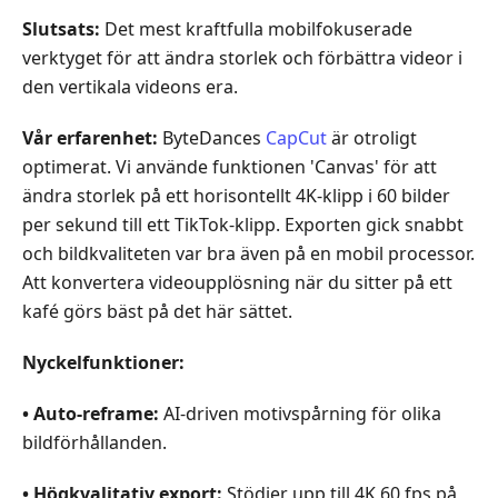
Slutsats:
Det mest kraftfulla mobilfokuserade
verktyget för att ändra storlek och förbättra videor i
den vertikala videons era.
Vår erfarenhet:
ByteDances
CapCut
är otroligt
optimerat. Vi använde funktionen 'Canvas' för att
ändra storlek på ett horisontellt 4K‑klipp i 60 bilder
per sekund till ett TikTok-klipp. Exporten gick snabbt
och bildkvaliteten var bra även på en mobil processor.
Att konvertera videoupplösning när du sitter på ett
kafé görs bäst på det här sättet.
Nyckelfunktioner:
• Auto‑reframe:
AI‑driven motivspårning för olika
bildförhållanden.
• Högkvalitativ export:
Stödjer upp till 4K 60 fps på