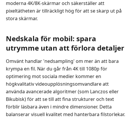
4.
moderna 4K/8K‑skärmar och säkerställer att
Snabba
pixeltätheten är tillräckligt hög för att se skarp ut på
och
stora skärmar.
webbaserade
upplösningsväxlare
Nedskala för mobil: spara
Del
utrymme utan att förlora detaljer
5.
Mobilappar
Omvänt handlar 'nedsampling' om mer än att bara
för
krympa en fil. När du går från 4K till 1080p för
redigering
på
optimering mot sociala medier kommer en
språng
högkvalitativ videoupplösningsomvandlare att
använda avancerade algoritmer (som Lanczos eller
Del
Bikubisk) för att se till att fina strukturer och text
6.
förblir läsbara även i mindre dimensioner. Detta
Hur
balanserar visuell kvalitet med hanterbara filstorlekar.
du
väljer
rätt