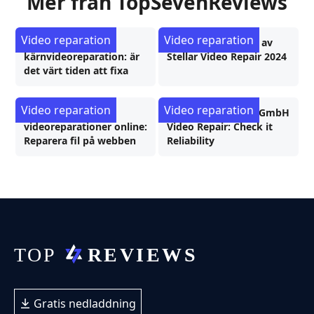
Mer från TopSevenReviews
Video reparation
Video reparation
Granskning av
Opartisk recension av
kärnvideoreparation: är
Stellar Video Repair 2024
det värt tiden att fixa
Video reparation
Video reparation
Topp 5 gratis
Recension av Grau GmbH
videoreparationer online:
Video Repair: Check it
Reparera fil på webben
Reliability
Gratis nedladdning