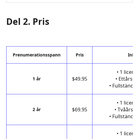
Del 2. Pris
Prenumerationsspann
Pris
Inkl
• 1 licens
$49.95
• Ettårsa
1 år
• Fullständi
• 1 licens
$69.95
• Tvåårsa
2 år
• Fullständi
• 1 licens