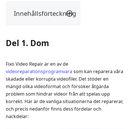
Innehållsförteckning
Del
1.
Dom
Del 1. Dom
Del
2.
Pris
Fixo Video Repair är en av de
Del
videoreparationsprogramvara
som kan reparera våra
3.
skadade eller korrupta videofiler. Det stöder en
Test
mängd olika videoformat och försöker åtgärda
Del
problem som hindrar videor från att spelas upp
4.
korrekt. Här är de vanliga situationerna det reparerar,
Begränsningar
och precis nedanför finns dess fördelar och
nackdelar:
Del
5.