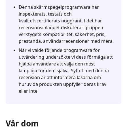
om
Denna skärmspegelprogramvara har
Google
inspekterats, testats och
Home
kvalitetscertifierats noggrant. I det här
Cast
recensionsinlägget diskuterar gruppen
Screen
verktygets kompatibilitet, säkerhet, pris,
prestanda, användarrecensioner med mera.
Alternativ
När vi valde följande programvara för
-
utvärdering undersökte vi dess förmåga att
Aiseesoft
hjälpa användare att välja den mest
Phone
lämpliga för dem själva. Syftet med denna
Mirror
recension är att informera läsarna om
huruvida produkten uppfyller deras krav
eller inte.
Vår dom