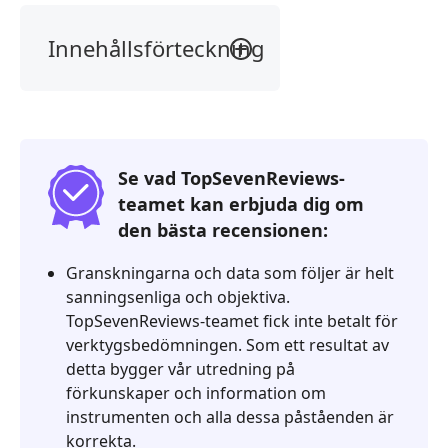
Innehållsförteckning
Vår
dom
Vad
är
Se vad TopSevenReviews-
Google
teamet kan erbjuda dig om
Home
den bästa recensionen:
Cast
Screen
Granskningarna och data som följer är helt
Google
sanningsenliga och objektiva.
Home
TopSevenReviews-teamet fick inte betalt för
Cast
verktygsbedömningen. Som ett resultat av
Screen
detta bygger vår utredning på
Review
förkunskaper och information om
instrumenten och alla dessa påståenden är
Vanliga
korrekta.
frågor