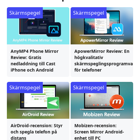
Skärmspegel
Skärmspegel
AnyMP4 Phone Mirror
ApowerMirror Review: En
Review: Gratis
högkvalitativ
nedladdning till Cast
skärmspeglingsprogramvara
iPhone och Android
för telefoner
Skärmspegel
Skärmspegel
AirDroid-recension: Styr
Mobizen-recension:
och spegla telefon på
Screen Mirror Android-
distans
enhet till PC