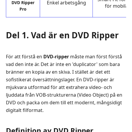
HandBrake
Enkel arbetsgång
DVD Ripper
för mobila 
Pro
Topp
5.
DVDFab
Del 1. Vad är en DVD Ripper
DVD
Ripper
Topp
För att förstå en
DVD-ripper
måste man först förstå
6.
vad den inte är. Det är inte en 'duplicator' som bara
WonderFox
bränner en kopia av en skiva. I stället är det ett
DVD
sofistikerat översättningslager. En DVD-ripper är
Ripper
mjukvara utformad för att extrahera video- och
Pro
ljuddata från VOB-strukturerna (Video Object) på en
Del
DVD och packa om dem till ett modernt, mångsidigt
8.
digitalt filformat.
Hur
man
rippar
Definition av DVD Ripper