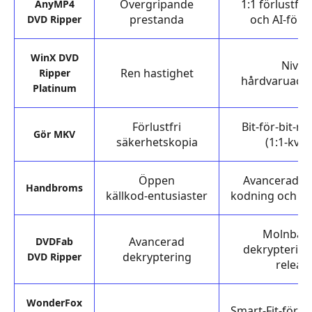
Ripper
Övergripande
1:1 förlustfri
AnyMP4
prestanda
och AI-förb
DVD Ripper
Topp
1.
WinX DVD
AnyMP4
Nivå‑
Ren hastighet
Ripper
DVD
hårdvaruacce
Platinum
Ripper
Topp
Förlustfri
Bit‑för‑bit‑r
2.
Gör MKV
säkerhetskopia
(1:1‑kvali
WinX
DVD
Öppen
Avancerad a
Ripper
Handbroms
källkod‑entusiaster
kodning och CR
Platinum
Topp
Molnbas
Avancerad
DVDFab
3.
dekryptering
dekryptering
DVD Ripper
MakeMKV
releas
Topp
4.
WonderFox
Smart‑Fit‑förin