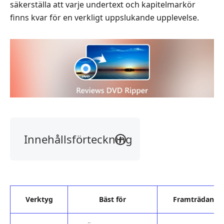
säkerställa att varje undertext och kapitelmarkör
finns kvar för en verkligt uppslukande upplevelse.
Innehållsförteckning
Del
1.
Vad
är
Verktyg
Bäst för
Framträdande 
en
DVD