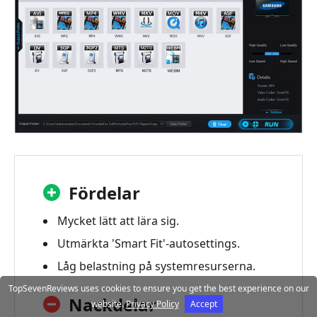
Fördelar
Mycket lätt att lära sig.
Utmärkta 'Smart Fit'-autosettings.
Låg belastning på systemresurserna.
TopSevenReviews uses cookies to ensure you get the best experience on our
Nackdelar
website.
Privacy Policy
Accept