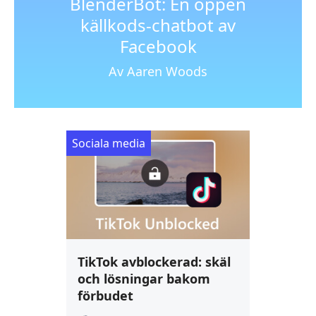
BlenderBot: En öppen
källkods-chatbot av
Facebook
Av Aaren Woods
Sociala media
TikTok avblockerad: skäl
och lösningar bakom
förbudet