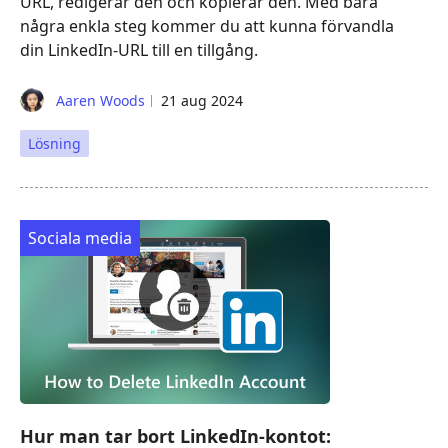
URL, redigerar den och kopierar den. Med bara
några enkla steg kommer du att kunna förvandla
din LinkedIn-URL till en tillgång.
Aaren Woods
21 aug 2024
Lösning
Sociala media
Hur man tar bort LinkedIn-kontot: