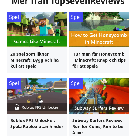
Mer från TopSevenReviews
Spel
Spel
20 spel som liknar
Hur man får Honeycomb
Minecraft: Bygg och ha
i Minecraft: Knep och tips
kul att spela
för att spela
Spel
Spel
Roblox FPS Unlocker:
Subway Surfers Review:
Spela Roblox utan hinder
Run for Coins, Run to be
Alive