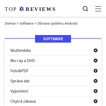
Domov
>
Software
>
Obnova systému Android
SOFTWARE
Multimédia
Blu-ray a DVD
Foto&PDF
Správa dat
Výpočetní
Chytrá zábava