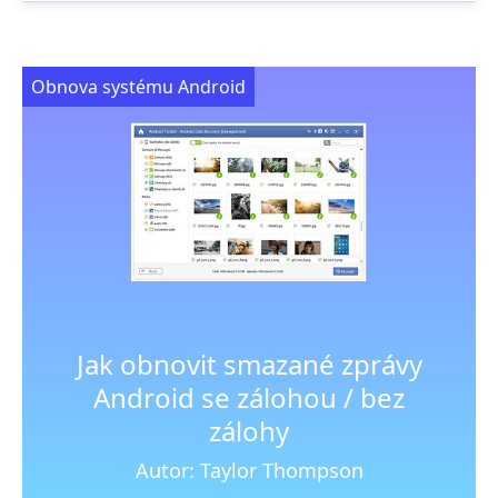
Obnova systému Android
Jak obnovit smazané zprávy
Android se zálohou / bez
zálohy
Autor: Taylor Thompson