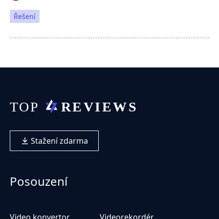
Řešení
Stažení zdarma
Posouzení
Video konvertor
Videorekordér