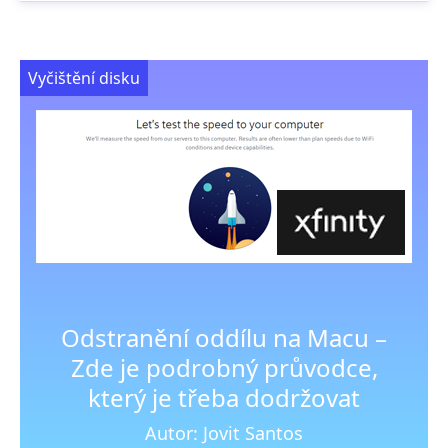
Vyčištění disku
Odstranění oddílu na Macu –
Zde je podrobný průvodce,
který je třeba dodržovat
Autor: Jovit Santos