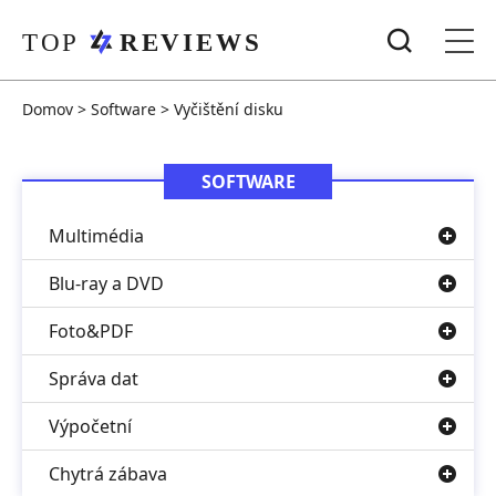
Domov
>
Software
>
Vyčištění disku
SOFTWARE
Multimédia
Blu-ray a DVD
Foto&PDF
Správa dat
Výpočetní
Chytrá zábava