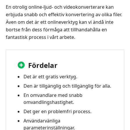
är
En otrolig online-ljud- och videokonverterare kan
en
erbjuda snabb och effektiv konvertering av olika filer.
Apowersoft
Även om det är ett onlineverktyg kan vi ändå inte
Free
bortse från dess förmåga att tillhandahålla en
Online
Video
fantastisk process i vårt arbete.
Converter?
3.
Apowersoft
Fördelar
Gratis
Online
Det är ett gratis verktyg.
Video
Den är tillgänglig och tillgänglig för alla.
Converter
En omvandlare med snabb
Review
omvandlingshastighet.
4.
Det ger en problemfri process.
Vanliga
frågor
Användarvänliga
parameterinställningar.