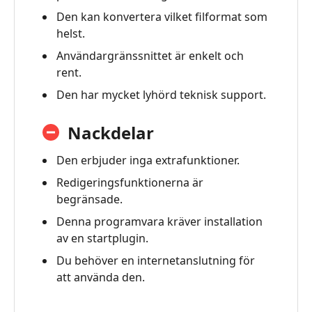
5.
Den kan konvertera vilket filformat som
Bästa
helst.
alternativ-
Vidmore
Användargränssnittet är enkelt och
Video
rent.
Converter
Den har mycket lyhörd teknisk support.
Nackdelar
Den erbjuder inga extrafunktioner.
Redigeringsfunktionerna är
begränsade.
Denna programvara kräver installation
av en startplugin.
Du behöver en internetanslutning för
att använda den.