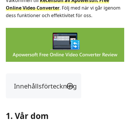
Välkommen till
Recension av Apowersoft Free
Online Video Converter
. Följ med när vi går igenom
dess funktioner och effektivitet för oss.
Innehållsförteckning
1.
Vår
dom
1. Vår dom
2.
Vad