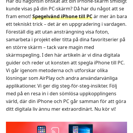
Har du någonsin önskat att din iPhone‑skärm smidigt
kunde visas på din PC‑skärm? Då har du något att se
fram emot!
Spegelvänd iPhone till PC
är mer än bara
ett tekniskt trick – det är en uppgradering i vardagen.
Föreställ dig att utan ansträngning visa foton,
samarbeta i projekt eller titta på dina favoritserier på
en större skärm – tack vare magin med
skärmspegling. I den här artikeln är vi dina digitala
guider och reder ut konsten att spegla iPhone till PC.
Vi går igenom metoderna och utforskar olika
lösningar som AirPlay och andra användarvänliga
applikationer. Vi ger dig steg‑för‑steg‑insikter. Följ
med på en resa in i den sömlösa uppkopplingens
värld, där din iPhone och PC går samman för att göra
ditt digitala liv ännu mer extraordinärt. Nu kör vi!