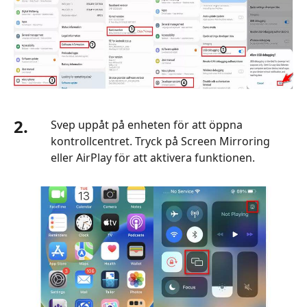
iPhone
till
PC
via
Bluetooth
Del
4.
2.
Svep uppåt på enheten för att öppna
Hur
kontrollcentret. Tryck på Screen Mirroring
man
eller AirPlay för att aktivera funktionen.
speglar
iPhone
till
PC
via
Wi-
Fi
Del
5.