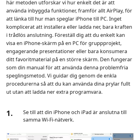
här metoden utforskar vi hur enkelt det är att
Del
använda inbyggda funktioner, framför allt AirPlay, för
2.
att länka till hur man speglar iPhone till PC. Inget
Hur
komplicerat att installera eller ladda ner, bara kraften
man
i trådlös anslutning. Föreställ dig att du enkelt kan
speglar
iPad
visa en iPhone-skärm på en PC för gruppprojekt,
till
engagerande presentationer eller bara konsumera
PC
ditt favoritmaterial på en större skärm. Den fungerar
via
som din manual för att använda denna problemfria
USB-
speglingsmetod. Vi guidar dig genom de enkla
Aiseesoft
procedurerna så att du kan använda dina prylar fullt
Phone
ut utan att ladda ner extra programvara.
Mirror
Del
1.
Se till att din iPhone och iPad är anslutna till
3.
samma Wi-Fi-nätverk.
Hur
man
speglar