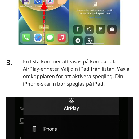
Jämförelse
av
metoderna
Del
6.
Vanliga
frågor
3.
En lista kommer att visas på kompatibla
om
AirPlay-enheter. Välj din iPad från listan. Växla
att
omkopplaren för att aktivera spegling. Din
spegla
iPhone-skärm bör speglas på iPad.
iPhone
till
PC