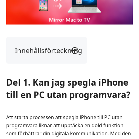
Innehållsförteckning
Del
1.
Kan
Del 1. Kan jag spegla iPhone
jag
spegla
till en PC utan programvara?
iPhone
till
en
Att starta processen att spegla iPhone till PC utan
PC
programvara liknar att upptäcka en dold funktion
utan
programvara?
som förbättrar din digitala kommunikation. Med den