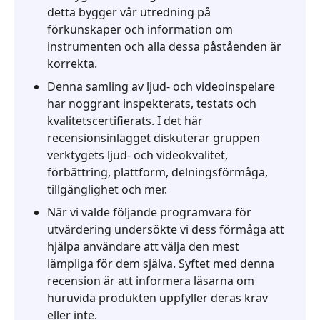
Recorder
detta bygger vår utredning på
Review
förkunskaper och information om
instrumenten och alla dessa påståenden är
4.
korrekta.
Vanliga
frågor
Denna samling av ljud- och videoinspelare
har noggrant inspekterats, testats och
5.
kvalitetscertifierats. I det här
Bästa
recensionsinlägget diskuterar gruppen
alternativet
verktygets ljud- och videokvalitet,
-
förbättring, plattform, delningsförmåga,
AnyMP4
tillgänglighet och mer.
Screen
När vi valde följande programvara för
Recorder
utvärdering undersökte vi dess förmåga att
hjälpa användare att välja den mest
lämpliga för dem själva. Syftet med denna
recension är att informera läsarna om
huruvida produkten uppfyller deras krav
eller inte.